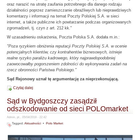
oraz narazić na utratę zaufania potrzebnego dla danego rodzaju
działalności poprzez zamieszczanie obraźliwych lub nieprawdziwych
komentarzy i informacji na temat Poczty Polskiej S.A. w sieci
internet, a także publiczne ich powtarzanie podczas organizowanych
zgromadzeń, tj. czyn z art. 212 kk."
W uzasadnieniu oskarżenia, Poczta Polska S.A. dodała m.in.:
"Poza ryzykiem obniżenia reputacji Poczty Polskiej S.A. w ocenie
potencjalnych klientów, czy kontrahentów biznesowych, istnieje
realne ryzyko paraliżu kadrowego, który najprawdopodobniej
zaowocowałby pogorszeniem zdolności do wykonywania zadań na
rzecz obronności Państwa Polskiego."
Sąd Rejonowy uznał tę argumentację za nieprzekonującą.
Czytaj dalej
Sąd w Bydgoszczy zasądził
odszkodowanie od sieci POLOmarket
Admin, pt., 05/04/2019 - 22:42
Tagged:
Aktualności
•
Polo Market