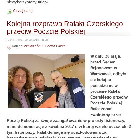
niewykorzystany urlop).
Czytaj dalej
Kolejna rozprawa Rafała Czerskiego
przeciw Poczcie Polskiej
Anonim, nie., 09/06/2019 - 11:28
Tagged:
Aktualności
•
Poczta Polska
W dniu 30 maja,
przed Sądem
Rejonowym w
Warszawie, odbyło
się kolejne
posiedzenie w
procesie Rafała
Czerskiego przeciw
Poczcie Polskiej.
Rafał został
zwolniony przez
Pocztę Polską za swoje zaangażowanie w protesty listonoszy,
m.in. demonstrację z kwietnia 2017 r. w której wzięło udział ok. 2
tys. listonoszy. Rafał domaga się odszkodowania za