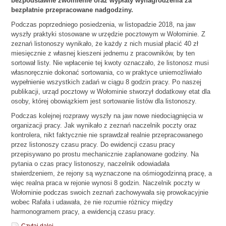
bezpodstawne zwolnienie oraz wypłaty wynagrodzenia za
bezpłatnie przepracowane nadgodziny.
Podczas poprzedniego posiedzenia, w listopadzie 2018, na jaw
wyszły praktyki stosowane w urzędzie pocztowym w Wołominie. Z
zeznań listonoszy wynikało, że każdy z nich musiał płacić 40 zł
miesięcznie z własnej kieszeni jednemu z pracowników, by ten
sortował listy. Nie wpłacenie tej kwoty oznaczało, że listonosz musi
własnoręcznie dokonać sortowania, co w praktyce uniemożliwiało
wypełnienie wszystkich zadań w ciągu 8 godzin pracy. Po naszej
publikacji, urząd pocztowy w Wołominie stworzył dodatkowy etat dla
osoby, której obowiązkiem jest sortowanie listów dla listonoszy.
Podczas kolejnej rozprawy wyszły na jaw nowe niedociągnięcia w
organizacji pracy. Jak wynikało z zeznań naczelnik poczty oraz
kontrolera, nikt faktycznie nie sprawdzał realnie przepracowanego
przez listonoszy czasu pracy. Do ewidencji czasu pracy
przepisywano po prostu mechanicznie zaplanowane godziny. Na
pytania o czas pracy listonoszy, naczelnik odowiadała
stwierdzeniem, że rejony są wyznaczone na ośmiogodzinną pracę, a
więc realna praca w rejonie wynosi 8 godzin. Naczelnik poczty w
Wołominie podczas swoich zeznań zachowywała się prowokacyjnie
wobec Rafała i udawała, że nie rozumie różnicy między
harmonogramem pracy, a ewidencją czasu pracy.