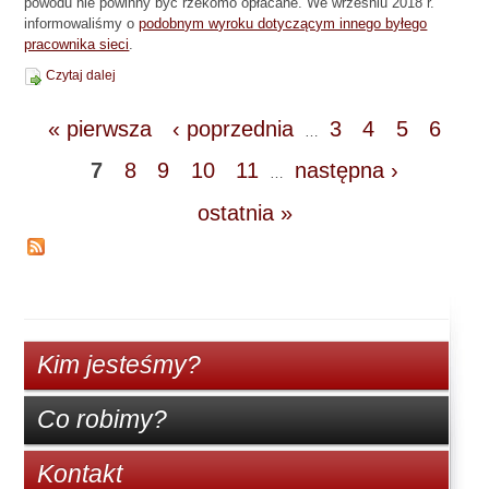
powodu nie powinny być rzekomo opłacane. We wrześniu 2018 r.
informowaliśmy o
podobnym wyroku dotyczącym innego byłego
pracownika sieci
.
Czytaj dalej
« pierwsza
‹ poprzednia
3
4
5
6
…
7
8
9
10
11
następna ›
…
ostatnia »
Kim jesteśmy?
Co robimy?
Kontakt