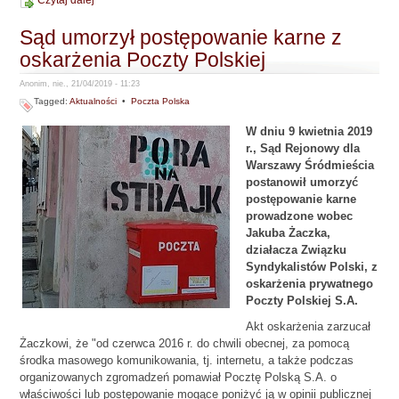
Czytaj dalej
Sąd umorzył postępowanie karne z
oskarżenia Poczty Polskiej
Anonim, nie., 21/04/2019 - 11:23
Tagged:
Aktualności
•
Poczta Polska
W dniu 9 kwietnia 2019
r., Sąd Rejonowy dla
Warszawy Śródmieścia
postanowił umorzyć
postępowanie karne
prowadzone wobec
Jakuba Żaczka,
działacza Związku
Syndykalistów Polski, z
oskarżenia prywatnego
Poczty Polskiej S.A.
Akt oskarżenia zarzucał
Żaczkowi, że "od czerwca 2016 r. do chwili obecnej, za pomocą
środka masowego komunikowania, tj. internetu, a także podczas
organizowanych zgromadzeń pomawiał Pocztę Polską S.A. o
właściwości lub postępowanie mogące poniżyć ją w opinii publicznej