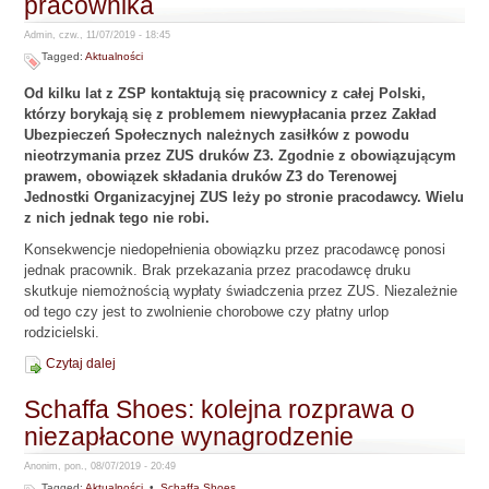
pracownika
Admin, czw., 11/07/2019 - 18:45
Tagged:
Aktualności
Od kilku lat z ZSP kontaktują się pracownicy z całej Polski,
którzy borykają się z problemem niewypłacania przez Zakład
Ubezpieczeń Społecznych należnych zasiłków z powodu
nieotrzymania przez ZUS druków Z3. Zgodnie z obowiązującym
prawem, obowiązek składania druków Z3 do Terenowej
Jednostki Organizacyjnej ZUS leży po stronie pracodawcy. Wielu
z nich jednak tego nie robi.
Konsekwencje niedopełnienia obowiązku przez pracodawcę ponosi
jednak pracownik. Brak przekazania przez pracodawcę druku
skutkuje niemożnością wypłaty świadczenia przez ZUS. Niezależnie
od tego czy jest to zwolnienie chorobowe czy płatny urlop
rodzicielski.
Czytaj dalej
Schaffa Shoes: kolejna rozprawa o
niezapłacone wynagrodzenie
Anonim, pon., 08/07/2019 - 20:49
Tagged:
Aktualności
•
Schaffa Shoes