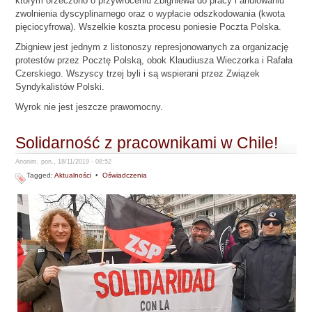
którym orzeczono o przywróceniu Zbigniewa do pracy i anulowaniu
zwolnienia dyscyplinarnego oraz o wypłacie odszkodowania (kwota
pięciocyfrowa). Wszelkie koszta procesu poniesie Poczta Polska.
Zbigniew jest jednym z listonoszy represjonowanych za organizację
protestów przez Pocztę Polską, obok Klaudiusza Wieczorka i Rafała
Czerskiego. Wszyscy trzej byli i są wspierani przez Związek
Syndykalistów Polski.
Wyrok nie jest jeszcze prawomocny.
Solidarność z pracownikami w Chile!
Anonim, pon., 18/11/2019 - 08:52
Tagged:
Aktualności
•
Oświadczenia