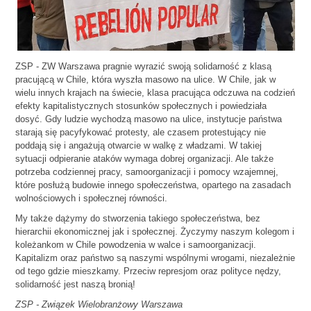
ZSP - ZW Warszawa pragnie wyrazić swoją solidarność z klasą
pracującą w Chile, która wyszła masowo na ulice. W Chile, jak w
wielu innych krajach na świecie, klasa pracująca odczuwa na codzień
efekty kapitalistycznych stosunków społecznych i powiedziała
dosyć. Gdy ludzie wychodzą masowo na ulice, instytucje państwa
starają się pacyfykować protesty, ale czasem protestujący nie
poddają się i angażują otwarcie w walkę z władzami. W takiej
sytuacji odpieranie ataków wymaga dobrej organizacji. Ale także
potrzeba codziennej pracy, samoorganizacji i pomocy wzajemnej,
które posłużą budowie innego społeczeństwa, opartego na zasadach
wolnościowych i społecznej równości.
My także dążymy do stworzenia takiego społeczeństwa, bez
hierarchii ekonomicznej jak i społecznej. Życzymy naszym kolegom i
koleżankom w Chile powodzenia w walce i samoorganizacji.
Kapitalizm oraz państwo są naszymi wspólnymi wrogami, niezależnie
od tego gdzie mieszkamy. Przeciw represjom oraz polityce nędzy,
solidarność jest naszą bronią!
ZSP - Związek Wielobranżowy Warszawa