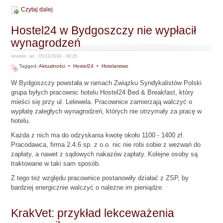
Czytaj dalej
Hostel24 w Bydgoszczy nie wypłacił
wynagrodzeń
Anonim, wt., 05/11/2019 - 09:25
Tagged:
Aktualności
•
Hostel24
•
Hotelarstwo
W Bydgoszczy powstała w ramach Związku Syndykalistów Polski
grupa byłych pracownic hotelu Hostel24 Bed & Breakfast, który
mieści się przy ul. Lelewela. Pracownice zamierzają walczyć o
wypłatę zaległych wynagrodzeń, których nie otrzymały za pracę w
hotelu.
Każda z nich ma do odzyskania kwotę około 1100 - 1400 zł.
Pracodawca, firma 2.4.6 sp. z o.o. nic nie robi sobie z wezwań do
zapłaty, a nawet z sądowych nakazów zapłaty. Kolejne osoby są
traktowane w taki sam sposób.
Z tego też względu pracownice postanowiły działać z ZSP, by
bardziej energicznie walczyć o należne im pieniądze.
KrakVet: przykład lekceważenia