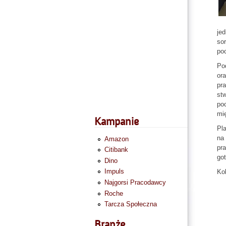
jed
sor
poc
Pod
ora
pra
stw
po
mi
Kampanie
Pla
na 
Amazon
pra
Citibank
got
Dino
Impuls
Kol
Najgorsi Pracodawcy
Roche
Tarcza Społeczna
Branże