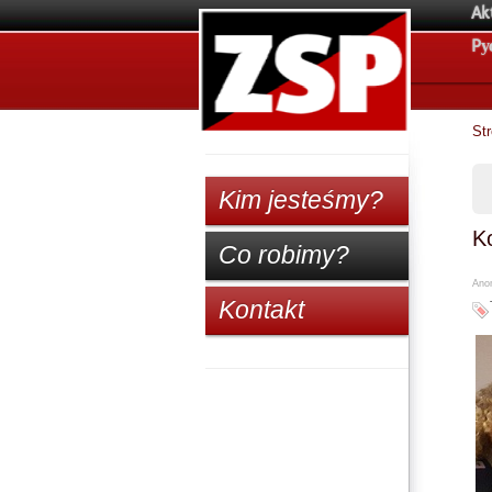
Ak
Pу
St
Kim jesteśmy?
Ko
Co robimy?
Anon
Kontakt