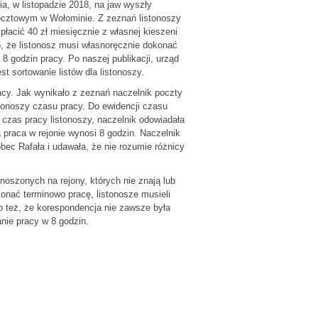
, w listopadzie 2018, na jaw wyszły
ocztowym w Wołominie. Z zeznań listonoszy
płacić 40 zł miesięcznie z własnej kieszeni
o, że listonosz musi własnoręcznie dokonać
8 godzin pracy. Po naszej publikacji, urząd
t sortowanie listów dla listonoszy.
acy. Jak wynikało z zeznań naczelnik poczty
stonoszy czasu pracy. Do ewidencji czasu
czas pracy listonoszy, naczelnik odowiadała
praca w rejonie wynosi 8 godzin. Naczelnik
c Rafała i udawała, że nie rozumie różnicy
noszonych na rejony, których nie znają lub
onać terminowo pracę, listonosze musieli
o też, że korespondencja nie zawsze była
nie pracy w 8 godzin.