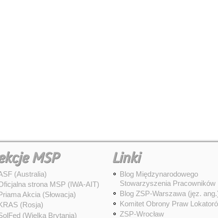
ekcje MSP
Linki
ASF (Australia)
Blog Międzynarodowego
Stowarzyszenia Pracowników
Oficjalna strona MSP (IWA-AIT)
Blog ZSP-Warszawa (jęz. ang.
Priama Akcia (Słowacja)
Komitet Obrony Praw Lokator
KRAS (Rosja)
ZSP-Wrocław
SolFed (Wielka Brytania)