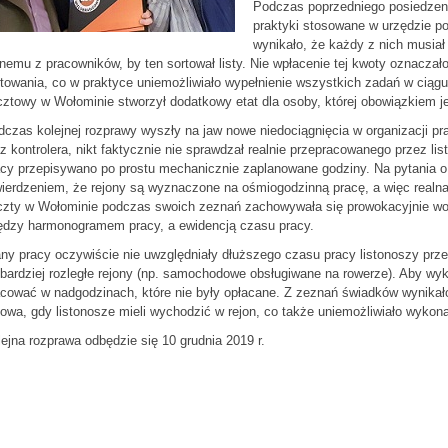
Podczas poprzedniego posiedzenia
praktyki stosowane w urzędzie p
wynikało, że każdy z nich musiał 
nemu z pracowników, by ten sortował listy. Nie wpłacenie tej kwoty oznaczał
towania, co w praktyce uniemożliwiało wypełnienie wszystkich zadań w ciągu 
ztowy w Wołominie stworzył dodatkowy etat dla osoby, której obowiązkiem jes
czas kolejnej rozprawy wyszły na jaw nowe niedociągnięcia w organizacji pr
z kontrolera, nikt faktycznie nie sprawdzał realnie przepracowanego przez li
cy przepisywano po prostu mechanicznie zaplanowane godziny. Na pytania o 
ierdzeniem, że rejony są wyznaczone na ośmiogodzinną pracę, a więc realna 
czty w Wołominie podczas swoich zeznań zachowywała się prowokacyjnie wobe
ędzy harmonogramem pracy, a ewidencją czasu pracy.
ny pracy oczywiście nie uwzględniały dłuższego czasu pracy listonoszy prze
bardziej rozległe rejony (np. samochodowe obsługiwane na rowerze). Aby wyk
cować w nadgodzinach, które nie były opłacane. Z zeznań świadków wynikał
owa, gdy listonosze mieli wychodzić w rejon, co także uniemożliwiało wykona
ejna rozprawa odbędzie się 10 grudnia 2019 r.