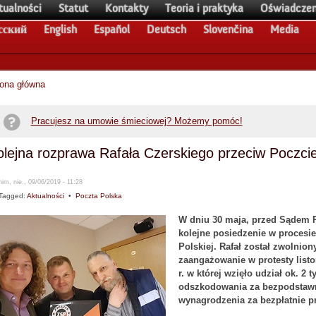
tualności
Statut
Kontakty
Teoria i praktyka
Oświadczen
сский
English
Español
Deutsch
Slovenčina
Media
rona główna
Pracujesz na umowie śmieciowej? Możemy pomóc!
lejna rozprawa Rafała Czerskiego przeciw Poczcie
im, nie., 09/06/2019 - 11:28
Tagged:
Aktualności
•
Poczta Polska
W dniu 30 maja, przed Sądem 
kolejne posiedzenie w procesie
Polskiej. Rafał został zwolnio
zaangażowanie w protesty listo
r. w której wzięło udział ok. 2 
odszkodowania za bezpodstawn
wynagrodzenia za bezpłatnie 