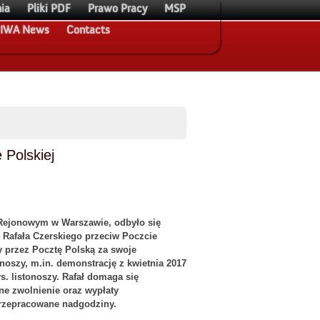
ia
Pliki PDF
Prawo Pracy
MSP
IWA News
Contacts
 Polskiej
Rejonowym w Warszawie, odbyło się
 Rafała Czerskiego przeciw Poczcie
ny przez Pocztę Polską za swoje
noszy, m.in. demonstrację z kwietnia 2017
tys. listonoszy. Rafał domaga się
e zwolnienie oraz wypłaty
przepracowane nadgodziny.