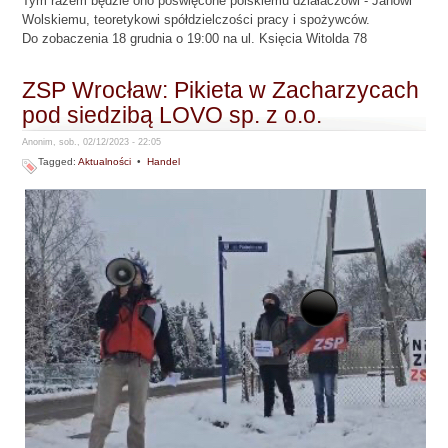
Tym razem będzie ono poświęcone polskiemu działaczowi - Janowi
Wolskiemu, teoretykowi spółdzielczości pracy i spożywców.
Do zobaczenia 18 grudnia o 19:00 na ul. Księcia Witolda 78
ZSP Wrocław: Pikieta w Zacharzycach
pod siedzibą LOVO sp. z o.o.
Anonim, sob., 02/12/2023 - 22:05
Tagged:
Aktualności
•
Handel