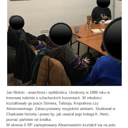
Jan Wolski - anarchista i spółdzielca. Urodzony w 1888 roku w
kresowej rodzinie o szlacheckich korzeniach. W młodości
kształtowały go prace Stirnera, Tołstoja, Kropotkina czy
Abramowskiego. Zafascynowany rosyjskimi artelami. Studiował w
Charkowie historię i prawo by, jak uważał jego kolega A. Hertz,
poznać państwo od środka.
W okresie II RP zainspirowany Abramowskim kształcił się na polu