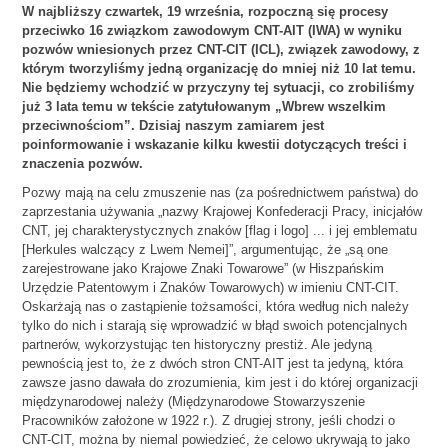
W najbliższy czwartek, 19 września, rozpoczną się procesy
przeciwko 16 związkom zawodowym CNT-AIT (IWA) w wyniku
pozwów wniesionych przez CNT-CIT (ICL), związek zawodowy, z
którym tworzyliśmy jedną organizację do mniej niż 10 lat temu.
Nie będziemy wchodzić w przyczyny tej sytuacji, co zrobiliśmy
już 3 lata temu w tekście zatytułowanym „Wbrew wszelkim
przeciwnościom”. Dzisiaj naszym zamiarem jest
poinformowanie i wskazanie kilku kwestii dotyczących treści i
znaczenia pozwów.
Pozwy mają na celu zmuszenie nas (za pośrednictwem państwa) do
zaprzestania używania „nazwy Krajowej Konfederacji Pracy, inicjałów
CNT, jej charakterystycznych znaków [flag i logo] ... i jej emblematu
[Herkules walczący z Lwem Nemei]”, argumentując, że „są one
zarejestrowane jako Krajowe Znaki Towarowe” (w Hiszpańskim
Urzędzie Patentowym i Znaków Towarowych) w imieniu CNT-CIT.
Oskarżają nas o zastąpienie tożsamości, która według nich należy
tylko do nich i starają się wprowadzić w błąd swoich potencjalnych
partnerów, wykorzystując ten historyczny prestiż. Ale jedyną
pewnością jest to, że z dwóch stron CNT-AIT jest ta jedyną, która
zawsze jasno dawała do zrozumienia, kim jest i do której organizacji
międzynarodowej należy (Międzynarodowe Stowarzyszenie
Pracowników założone w 1922 r.). Z drugiej strony, jeśli chodzi o
CNT-CIT, można by niemal powiedzieć, że celowo ukrywają to jako