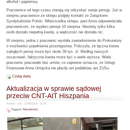
alkohol i papierosy.
Pracownice od tego czasu starają się odzyskać swoje pensję. Już w
sierpniu pracownice ze sklepu podjęły kontakt ze Związkiem
Syndykalistów Polski. Właścicielka sklepu, pani Anna odpowiedziała
pracownicom, że wypłaci pensje 10 sierpnia .Niestety tylko kilka
osób dostało niepełną kwotę, a większość nie dostała nic.
W sierpniu, jedna z pracownic wysłała zawiadomienie do Prokuratury
o możliwości popełnienia przestępstwa. Policzyła, że łączna kwota
zaległych pensji może być około 30 tys. zł. Według naszych
oszacowań, faktyczna kwota może być o wiele wyższa. Wiele
pracownic pracowało bez umów, co zapewne oznacza, że Usługi
Finansowe Anna Umięcka nie płaciły ani podatków, ani ZUSu.
Czytaj dalej
Aktualizacja w sprawie sądowej
przeciw CNT-AIT Hiszpania
Anonim, sob., 21/09/2024 - 11:54
Tagged:
Aktualności