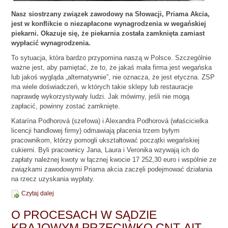
Nasz siostrzany związek zawodowy na Słowacji, Priama Akcia,
jest w konflikcie o niezapłacone wynagrodzenia w wegańskiej
piekarni. Okazuje się, że piekarnia została zamknięta zamiast
wypłacić wynagrodzenia.
To sytuacja, która bardzo przypomina naszą w Polsce. Szczególnie
ważne jest, aby pamiętać, że to, że jakaś mała firma jest wegańska
lub jakoś wygląda „alternatywnie”, nie oznacza, że ​​jest etyczna. ZSP
ma wiele doświadczeń, w których takie sklepy lub restauracje
naprawdę wykorzystywały ludzi. Jak mówimy, jeśli nie mogą
zapłacić, powinny zostać zamknięte.
Katarína Podhorová (szefowa) i Alexandra Podhorová (właścicielka
licencji handlowej firmy) odmawiają płacenia trzem byłym
pracownikom, którzy pomogli ukształtować początki wegańskiej
cukierni. Byli pracownicy Jana, Laura i Veronika wzywają ich do
zapłaty należnej kwoty w łącznej kwocie 17 252,30 euro i wspólnie ze
związkami zawodowymi Priama akcia zaczęli podejmować działania
na rzecz uzyskania wypłaty.
Czytaj dalej
O PROCESACH W SĄDZIE
KRAJOWYM PRZECIWKO CNT-AIT