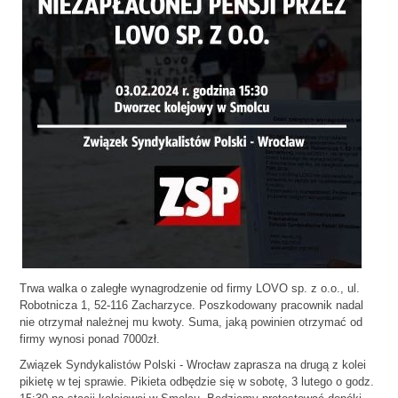
Trwa walka o zaległe wynagrodzenie od firmy LOVO sp. z o.o., ul.
Robotnicza 1, 52-116 Zacharzyce. Poszkodowany pracownik nadal
nie otrzymał należnej mu kwoty. Suma, jaką powinien otrzymać od
firmy wynosi ponad 7000zł.
Związek Syndykalistów Polski - Wrocław zaprasza na drugą z kolei
pikietę w tej sprawie. Pikieta odbędzie się w sobotę, 3 lutego o godz.