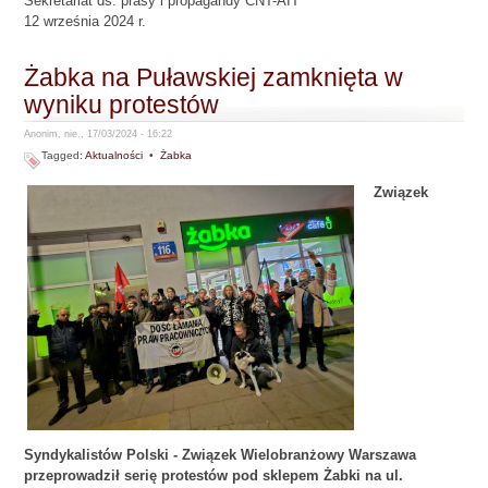
Sekretariat ds. prasy i propagandy CNT-AIT
12 września 2024 r.
Żabka na Puławskiej zamknięta w
wyniku protestów
Anonim, nie., 17/03/2024 - 16:22
Tagged:
Aktualności
•
Żabka
Związek
Syndykalistów Polski - Związek Wielobranżowy Warszawa
przeprowadził serię protestów pod sklepem Żabki na ul.