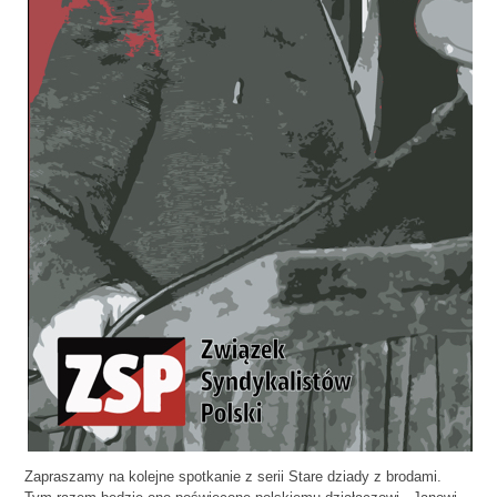
Zapraszamy na kolejne spotkanie z serii Stare dziady z brodami.