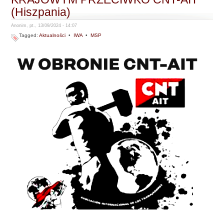
(Hiszpania)
Anonim, pt., 13/09/2024 - 14:07
Tagged:
Aktualności
•
IWA
•
MSP