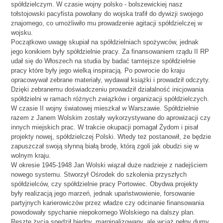
spółdzielczym. W czasie wojny polsko - bolszewickiej nasz
tołstojowski pacyfista powołany do wojska trafił do dywizji swojego
znajomego, co umożliwiło mu prowadzenie agitacji spółdzielczej w
wojsku.
Początkowo uwagę skupiał na spółdzielniach spożywców, jednak
jego konikiem były spółdzielnie pracy. Za finansowaniem rządu II RP
udał się do Włoszech na studia by badać tamtejsze spółdzielnie
pracy które były jego wielką inspiracją. Po powrocie do kraju
opracowywał zebrane materiały, wydawał książki i prowadził odczyty.
Dzięki zebranemu doświadczeniu prowadził działalność inicjowania
spółdzielni w ramach różnych związków i organizacji spółdzielczych.
W czasie II wojny światowej mieszkał w Warszawie. Spółdzielnie
razem z Janem Wolskim zostały wykorzystywane do aprowizacji czy
innych miejskich prac. W trakcie okupacji pomagał Żydom i pisał
projekty nowej, spółdzielczej Polski. Wtedy też postanowił, że będzie
zapuszczał swoją słynną białą brodę, którą zgoli jak obudzi się w
wolnym kraju.
W okresie 1945-1948 Jan Wolski wiązał duże nadzieje z nadejściem
nowego systemu. Stworzył Ośrodek do szkolenia przyszłych
spółdzielców, czy spółdzielnie pracy Portowiec. Obydwa projekty
były realizacją jego marzeń, jednak upaństwowienie, forsowanie
partyjnych karierowiczów przez władze czy odcinanie finansowania
powodowały spychanie niepokornego Wolskiego na dalszy plan.
Resztę życia spędził biedny, marginalizowany, ale wciąż pełny dumy