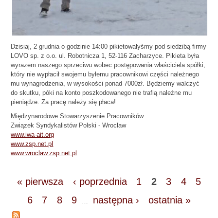
Dzisiaj, 2 grudnia o godzinie 14:00 pikietowałyśmy pod siedzibą firmy
LOVO sp. z o.o. ul. Robotnicza 1, 52-116 Zacharzyce. Pikieta była
wyrazem naszego sprzeciwu wobec postępowania właściciela spółki,
który nie wypłacił swojemu byłemu pracownikowi części należnego
mu wynagrodzenia, w wysokości ponad 7000zł. Będziemy walczyć
do skutku, póki na konto poszkodowanego nie trafią należne mu
pieniądze. Za pracę należy się płaca!
Międzynarodowe Stowarzyszenie Pracowników
Związek Syndykalistów Polski - Wrocław
www.iwa-ait.org
www.zsp.net.pl
www.wroclaw.zsp.net.pl
« pierwsza
‹ poprzednia
1
2
3
4
5
6
7
8
9
następna ›
ostatnia »
…