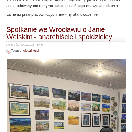
15:30 na stacji kolejowej w Smolcu. Będziemy protestować dopóki
poszkodowany nie otrzyma całości należnego mu wynagrodzenia.
Łamaniu praw pracowniczych mówimy stanowcze nie!
Spotkanie we Wrocławiu o Janie
Wolskim - anarchiście i spółdzielcy
Admin, śr., 20/12/2023 - 19:34
Tagged:
Aktualności