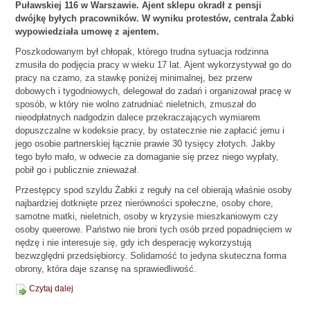
Puławskiej 116 w Warszawie. Ajent sklepu okradł z pensji
dwójkę byłych pracowników. W wyniku protestów, centrala Żabki
wypowiedziała umowę z ajentem.
Poszkodowanym był chłopak, którego trudna sytuacja rodzinna
zmusiła do podjęcia pracy w wieku 17 lat. Ajent wykorzystywał go do
pracy na czarno, za stawkę poniżej minimalnej, bez przerw
dobowych i tygodniowych, delegował do zadań i organizował pracę w
sposób, w który nie wolno zatrudniać nieletnich, zmuszał do
nieodpłatnych nadgodzin dalece przekraczających wymiarem
dopuszczalne w kodeksie pracy, by ostatecznie nie zapłacić jemu i
jego osobie partnerskiej łącznie prawie 30 tysięcy złotych. Jakby
tego było mało, w odwecie za domaganie się przez niego wypłaty,
pobił go i publicznie znieważał.
Przestępcy spod szyldu Żabki z reguły na cel obierają właśnie osoby
najbardziej dotknięte przez nierówności społeczne, osoby chore,
samotne matki, nieletnich, osoby w kryzysie mieszkaniowym czy
osoby queerowe. Państwo nie broni tych osób przed popadnięciem w
nędzę i nie interesuje się, gdy ich desperację wykorzystują
bezwzględni przedsiębiorcy. Solidarność to jedyna skuteczna forma
obrony, która daje szansę na sprawiedliwość.
Czytaj dalej