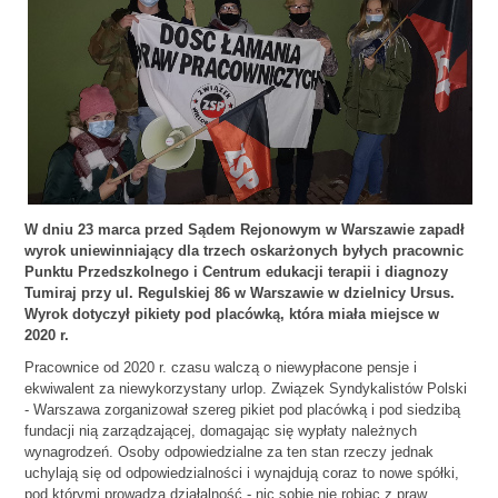
W dniu 23 marca przed Sądem Rejonowym w Warszawie zapadł
wyrok uniewinniający dla trzech oskarżonych byłych pracownic
Punktu Przedszkolnego i Centrum edukacji terapii i diagnozy
Tumiraj przy ul. Regulskiej 86 w Warszawie w dzielnicy Ursus.
Wyrok dotyczył pikiety pod placówką, która miała miejsce w
2020 r.
Pracownice od 2020 r. czasu walczą o niewypłacone pensje i
ekwiwalent za niewykorzystany urlop. Związek Syndykalistów Polski
- Warszawa zorganizował szereg pikiet pod placówką i pod siedzibą
fundacji nią zarządzającej, domagając się wypłaty należnych
wynagrodzeń. Osoby odpowiedzialne za ten stan rzeczy jednak
uchylają się od odpowiedzialności i wynajdują coraz to nowe spółki,
pod którymi prowadzą działalność - nic sobie nie robiąc z praw