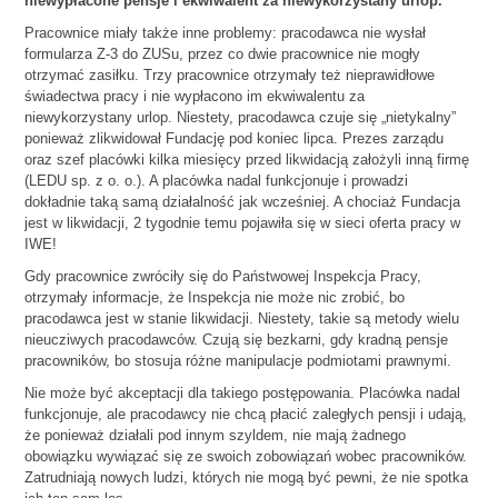
niewypłacone pensje i ekwiwalent za niewykorzystany urlop.
Pracownice miały także inne problemy: pracodawca nie wysłał
formularza Z-3 do ZUSu, przez co dwie pracownice nie mogły
otrzymać zasiłku. Trzy pracownice otrzymały też nieprawidłowe
świadectwa pracy i nie wypłacono im ekwiwalentu za
niewykorzystany urlop. Niestety, pracodawca czuje się „nietykalny”
ponieważ zlikwidował Fundację pod koniec lipca. Prezes zarządu
oraz szef placówki kilka miesięcy przed likwidacją założyli inną firmę
(LEDU sp. z o. o.). A placówka nadal funkcjonuje i prowadzi
dokładnie taką samą działalność jak wcześniej. A chociaż Fundacja
jest w likwidacji, 2 tygodnie temu pojawiła się w sieci oferta pracy w
IWE!
Gdy pracownice zwróciły się do Państwowej Inspekcja Pracy,
otrzymały informacje, że Inspekcja nie może nic zrobić, bo
pracodawca jest w stanie likwidacji. Niestety, takie są metody wielu
nieucziwych pracodawców. Czują się bezkarni, gdy kradną pensje
pracowników, bo stosuja różne manipulacje podmiotami prawnymi.
Nie może być akceptacji dla takiego postępowania. Placówka nadal
funkcjonuje, ale pracodawcy nie chcą płacić zaległych pensji i udają,
że ponieważ działali pod innym szyldem, nie mają żadnego
obowiązku wywiązać się ze swoich zobowiązań wobec pracowników.
Zatrudniają nowych ludzi, których nie mogą być pewni, że nie spotka