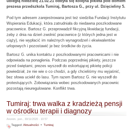
ubiegłą niedzielę 21.02.21 odbyła się kolejna pikieta pod domem
prezesa przedszkola Tumiraj, Bartosza G., przy ul. Dzięcieliny 5.
Pod tym adresem zarejestrowana jest też siedziba Fundacji Instytutu
Wspierania Edukacji, która zatrudniała do niedawna poszkodowane
pracownice. Bartosz G. przeprowadził fikcyjną likwidację fundacji,
żeby z dnia na dzień zwolnić pracownice (z których jedna jest w
ciąży), nie wypłacić im należnych wynagrodzeń i ekwiwalentów
urlopowych i pozostawić je bez środków do życia.
Bartosz G. unika kontaktu z poszkodowanymi pracownicami i nie
odpowiada na ponaglenia. Podczas poprzedniej pikiety, jeszcze
przed świętami, prezes wyszedł do eskortującej pikietę policji
powiedział, że nie wie o co chodzi, a gdy chcieliśmy mu wyjaśnić,
bez słowa uciekł do lasu. Tym razem Bartosz G. nie wyszedł do
protestujących. Zobowiązania wobec poszkodowanych pracownic
pozostają nieuregulowane. Konflikt trwa.
Tumiraj: trwa walka z kradzieżą pensji
w ośrodku terapii i diagnozy
Anonim, pon., 30/11/2020 - 10:57
Tagged:
Aktualności
•
Tumiraj