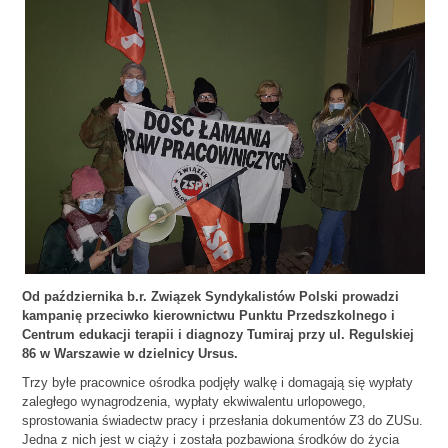
Od października b.r. Związek Syndykalistów Polski prowadzi
kampanię przeciwko kierownictwu Punktu Przedszkolnego i
Centrum edukacji terapii i diagnozy Tumiraj przy ul. Regulskiej
86 w Warszawie w dzielnicy Ursus.
Trzy byłe pracownice ośrodka podjęły walkę i domagają się wypłaty
zaległego wynagrodzenia, wypłaty ekwiwalentu urlopowego,
sprostowania świadectw pracy i przesłania dokumentów Z3 do ZUSu.
Jedna z nich jest w ciąży i została pozbawiona środków do życia