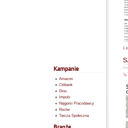
1 z
S
Kampanie
Anon
Amazon
Citibank
Dino
Impuls
Najgorsi Pracodawcy
Roche
Tarcza Społeczna
Branże