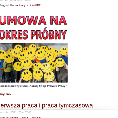
Tagged:
Prawo Pracy
•
Pliki PDF
ałącznik
ierwsza praca i praca tymczasowa
im, nie., 20/12/2009 - 07:00
Tagged:
Prawo Pracy
•
Pliki PDF