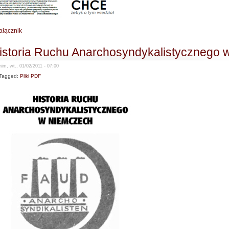
ałącznik
istoria Ruchu Anarchosyndykalistycznego
im, wt., 01/02/2011 - 07:00
Tagged:
Pliki PDF