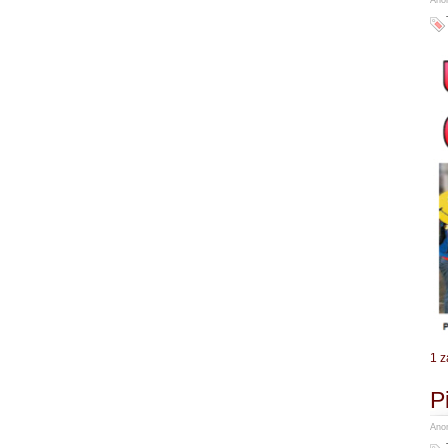
1 z
P
Anon