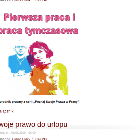
ałącznik
woje prawo do urlopu
im, pt., 05/06/2009 - 06:00
Tagged:
Prawo Pracy
•
Pliki PDF