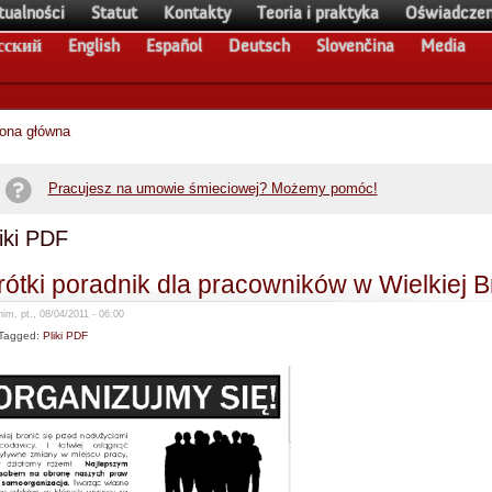
tualności
Statut
Kontakty
Teoria i praktyka
Oświadczen
сский
English
Español
Deutsch
Slovenčina
Media
rona główna
Pracujesz na umowie śmieciowej? Możemy pomóc!
iki PDF
rótki poradnik dla pracowników w Wielkiej Br
im, pt., 08/04/2011 - 06:00
Tagged:
Pliki PDF