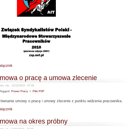
ałącznik
mowa o pracę a umowa zlecenie
im, nie., 12/12/2010 - 07:00
Tagged:
Prawo Pracy
•
Pliki PDF
równanie umowy o pracę i umowy zlecenie z punktu widzenia pracownika.
ałącznik
mowa na okres próbny
im, wt., 12/01/2010 - 07:00