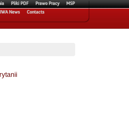
ia
Pliki PDF
Prawo Pracy
MSP
IWA News
Contacts
ytanii