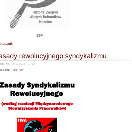
ałącznik
asady rewolucyjnego syndykalizmu
im, nie., 09/01/2011 - 07:00
Tagged:
Pliki PDF