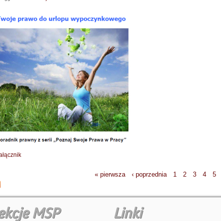
ałącznik
« pierwsza
‹ poprzednia
1
2
3
4
5
ekcje MSP
Linki