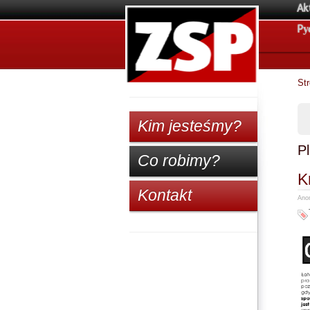
Ak
Pу
St
Kim jesteśmy?
Pl
Co robimy?
K
Kontakt
Anon