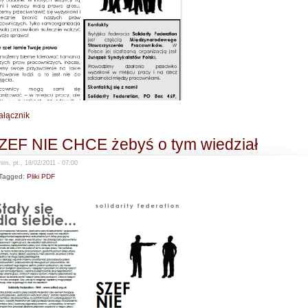
ałącznik
ZEF NIE CHCE żebyś o tym wiedział
im, pt., 18/02/2011 - 07:00
Tagged:
Pliki PDF