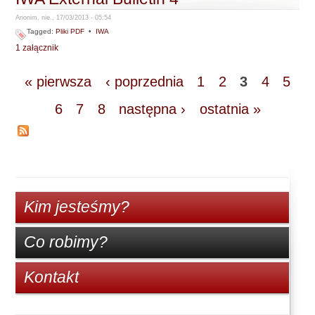
Anonim, nie., 17/03/2013 - 05:54
Tagged:
Pliki PDF
•
IWA
1 załącznik
« pierwsza
‹ poprzednia
1
2
3
4
5
6
7
8
następna ›
ostatnia »
Kim jesteśmy?
Co robimy?
Kontakt