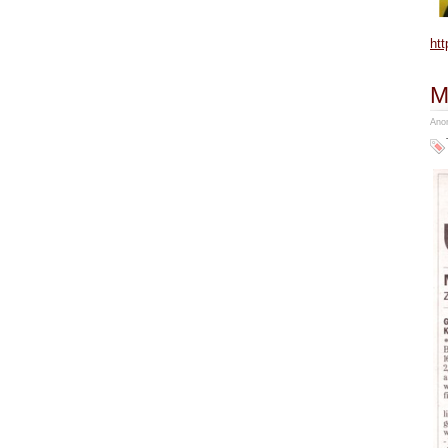
htt
M
Anon