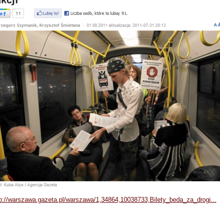
p://warszawa.gazeta.pl/warszawa/1,34864,10038733,Bilety_beda_za_drogi...