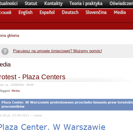
tualności
Statut
Kontakty
Teoria i praktyka
Oświadczen
сский
English
Español
Deutsch
Slovenčina
Media
rona główna
Pracujesz na umowie śmieciowej? Możemy pomóc!
edia
rotest - Plaza Centers
im, pt., 23/09/2011 - 06:00
Tagged:
Media