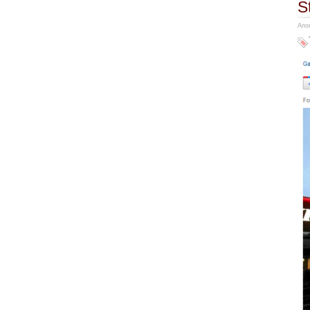
S
Anon