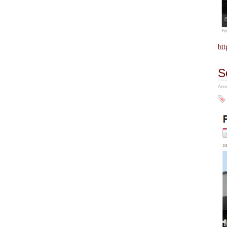
ht
S
Anon