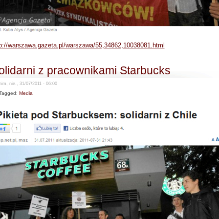
tp://warszawa.gazeta.pl/warszawa/55,34862,10038081.html
olidarni z pracownikami Starbucks
im, nie., 31/07/2011 - 06:00
Tagged:
Media