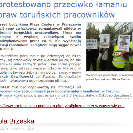
p://www.strefabiznesu.pomorska.pl/artykul/plaza-center-w-warszawie-pr...
ola Brzeska
im, pt., 02/09/2011 - 06:00