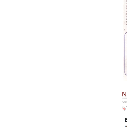
N
Anon