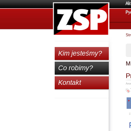
Ak
Pу
St
Kim jesteśmy?
M
Co robimy?
P
Kontakt
Anon