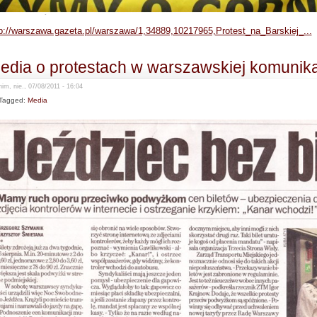
p://warszawa.gazeta.pl/warszawa/1,34889,10217965,Protest_na_Barskiej_...
edia o protestach w warszawskiej komunikac
im, nie., 07/08/2011 - 16:04
Tagged:
Media