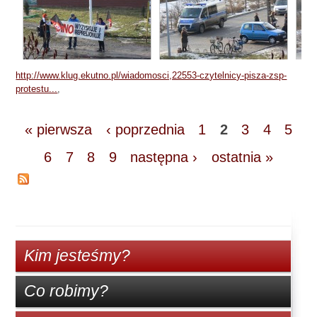
http://www.klug.ekutno.pl/wiadomosci,22553-czytelnicy-pisza-zsp-
protestu...
,
« pierwsza
‹ poprzednia
1
2
3
4
5
6
7
8
9
następna ›
ostatnia »
Kim jesteśmy?
Co robimy?