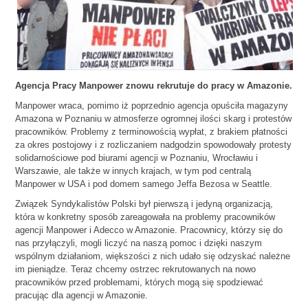
Agencja Pracy Manpower znowu rekrutuje do pracy w Amazonie.
Manpower wraca, pomimo iż poprzednio agencja opuściła magazyny
Amazona w Poznaniu w atmosferze ogromnej ilości skarg i protestów
pracowników. Problemy z terminowością wypłat, z brakiem płatności
za okres postojowy i z rozliczaniem nadgodzin spowodowały protesty
solidarnościowe pod biurami agencji w Poznaniu, Wrocławiu i
Warszawie, ale także w innych krajach, w tym pod centralą
Manpower w USA i pod domem samego Jeffa Bezosa w Seattle.
Związek Syndykalistów Polski był pierwszą i jedyną organizacją,
która w konkretny sposób zareagowała na problemy pracowników
agencji Manpower i Adecco w Amazonie. Pracownicy, którzy się do
nas przyłączyli, mogli liczyć na naszą pomoc i dzięki naszym
wspólnym działaniom, większości z nich udało się odzyskać należne
im pieniądze. Teraz chcemy ostrzec rekrutowanych na nowo
pracowników przed problemami, których mogą się spodziewać
pracując dla agencji w Amazonie.