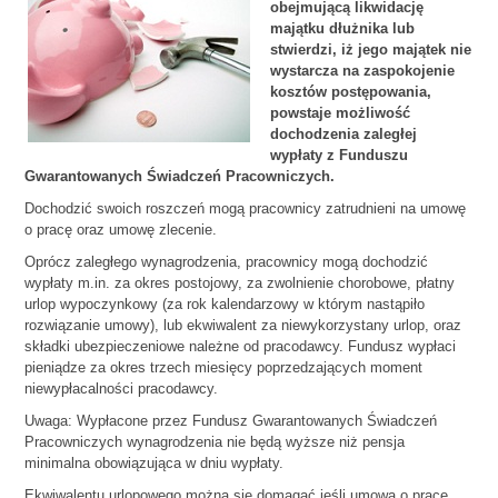
obejmującą likwidację
majątku dłużnika lub
stwierdzi, iż jego majątek nie
wystarcza na zaspokojenie
kosztów postępowania,
powstaje możliwość
dochodzenia zaległej
wypłaty z Funduszu
Gwarantowanych Świadczeń Pracowniczych.
Dochodzić swoich roszczeń mogą pracownicy zatrudnieni na umowę
o pracę oraz umowę zlecenie.
Oprócz zaległego wynagrodzenia, pracownicy mogą dochodzić
wypłaty m.in. za okres postojowy, za zwolnienie chorobowe, płatny
urlop wypoczynkowy (za rok kalendarzowy w którym nastąpiło
rozwiązanie umowy), lub ekwiwalent za niewykorzystany urlop, oraz
składki ubezpieczeniowe należne od pracodawcy. Fundusz wypłaci
pieniądze za okres trzech miesięcy poprzedzających moment
niewypłacalności pracodawcy.
Uwaga: Wypłacone przez Fundusz Gwarantowanych Świadczeń
Pracowniczych wynagrodzenia nie będą wyższe niż pensja
minimalna obowiązująca w dniu wypłaty.
Ekwiwalentu urlopowego można się domagać jeśli umowa o pracę