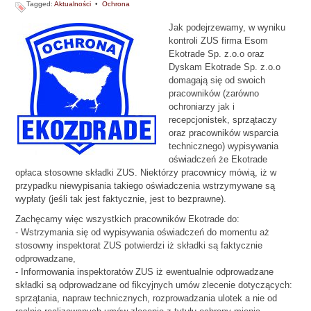
Tagged:
Aktualności
•
Ochrona
Jak podejrzewamy, w wyniku
kontroli ZUS firma Esom
Ekotrade Sp. z.o.o oraz
Dyskam Ekotrade Sp. z.o.o
domagają się od swoich
pracowników (zarówno
ochroniarzy jak i
recepcjonistek, sprzątaczy
oraz pracowników wsparcia
technicznego) wypisywania
oświadczeń że Ekotrade
opłaca stosowne składki ZUS. Niektórzy pracownicy mówią, iż w
przypadku niewypisania takiego oświadczenia wstrzymywane są
wypłaty (jeśli tak jest faktycznie, jest to bezprawne).
Zachęcamy więc wszystkich pracowników Ekotrade do:
- Wstrzymania się od wypisywania oświadczeń do momentu aż
stosowny inspektorat ZUS potwierdzi iż składki są faktycznie
odprowadzane,
- Informowania inspektoratów ZUS iż ewentualnie odprowadzane
składki są odprowadzane od fikcyjnych umów zlecenie dotyczących:
sprzątania, napraw technicznych, rozprowadzania ulotek a nie od