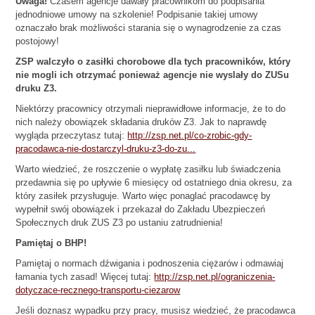
Uwaga!
Czasem agencje dawały pracownikom do podpisania
jednodniowe umowy na szkolenie! Podpisanie takiej umowy
oznaczało brak możliwości starania się o wynagrodzenie za czas
postojowy!
ZSP walczyło o zasiłki chorobowe dla tych pracowników, który
nie mogli ich otrzymać ponieważ agencje nie wyslały do ZUSu
druku Z3.
Niektórzy pracownicy otrzymali nieprawidłowe informacje, że to do
nich należy obowiązek składania druków Z3. Jak to naprawdę
wygląda przeczytasz tutaj:
http://zsp.net.pl/co-zrobic-gdy-
pracodawca-nie-dostarczyl-druku-z3-do-zu...
Warto wiedzieć, że roszczenie o wypłatę zasiłku lub świadczenia
przedawnia się po upływie 6 miesięcy od ostatniego dnia okresu, za
który zasiłek przysługuje. Warto więc ponaglać pracodawcę by
wypełnił swój obowiązek i przekazał do Zakładu Ubezpieczeń
Społecznych druk ZUS Z3 po ustaniu zatrudnienia!
Pamiętaj o BHP!
Pamiętaj o normach dźwigania i podnoszenia ciężarów i odmawiaj
łamania tych zasad! Więcej tutaj:
http://zsp.net.pl/ograniczenia-
dotyczace-recznego-transportu-ciezarow
Jeśli doznasz wypadku przy pracy, musisz wiedzieć, że pracodawca