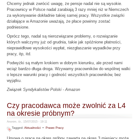
Chcemy jednak zwrócić uwagę, że pensje nadal nie są wysokie.
Pracownicy w Polsce nadal zarabiają 3 razy mniej niż w Niemczech
za wykonywanie dokładnie takiej samej pracy. Wszystkie związki
działające w Amazonie uważają, że płace powinny zostać
podniesione.
Oprócz tego, nadal są nierozwiązane problemy, o rozwiązanie
których walczymy już od grudnia, takie jak spóźnione płatności,
nieprawidłowe wysokości wypłat, niezgłaszanie wypadków przy
pracy, itp, itd.
Podwyżki są małym krokiem w dobrym kierunku, ale przed nami
wciąż bardzo długa droga. Wzywamy pracowników do wspólnej walki
o lepsze warunki pracy i godność wszystkich pracowników, bez
wyjątku.
Związek Syndykalistów Polski - Amazon
Czy pracodawca może zwolnić za L4
na okresie próbnym?
Anonim, śr., 15/07/2015 - 19:11
Tagged:
Aktualności
•
Prawo Pracy
Umowa o pracę na okres próbny zawarta na okres 3 miesięcy może