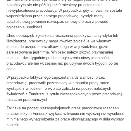
zakończyła się nie później niż 9 miesięcy po ogłoszeniu
niewypłacalności pracodawcy. W przypadku, gdy umowa nie została
wypowiedziana przez samego pracodawcę, syndyk masy
upadłościowej powinien rozwiązać umowę o pracę z powodu
ogłoszenia upadłości.
Choć obowiązek zgłoszenia roszczenia spoczywa na syndyku lub
likwidatorze, pracownicy mogą również zgłosić je we własnym
imieniu do urzędu marszałkowskiego w województwie, gdzie
zarejestrowana jest firma. Wniosek należy złożyć przynajmniej
miesiąc i dwa tygodnie po dacie ogłoszenia niewypłacalności
pracodawcy ale nie wcześniej niż po upływie dwóch tygodni po tej
dacie.
W przypadku faktycznego zaprzestania działalności przez
pracodawcę, pracownik pozostający w stosunku pracy może
wystąpić z wnioskiem o wypłatę zaliczki na poczet należnych
świadczeń z Funduszu z tytułu niezaspokojonych przez pracodawcę
roszczeń pracowniczych.
Zaliczkę na poczet niezaspokojonych przez pracodawcę roszczeń
pracowniczych Fundusz wypłaca w kwocie nie wyższej niż wysokość
minimalnego wynagrodzenia za pracę obowiązującego w dniu wypłaty
zaliczki.