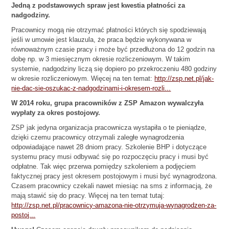
Jedną z podstawowych spraw jest kwestia płatności za
nadgodziny.
Pracownicy mogą nie otrzymać płatności których się spodziewają
jeśli w umowie jest klauzula, że praca będzie wykonywana w
równoważnym czasie pracy i może być przedłużona do 12 godzin na
dobę np. w 3 miesięcznym okresie rozliczeniowym. W takim
systemie, nadgodziny liczą się dopiero po przekroczeniu 480 godziny
w okresie rozliczeniowym. Więcej na ten temat:
http://zsp.net.pl/jak-
nie-dac-sie-oszukac-z-nadgodzinami-i-okresem-rozli...
W 2014 roku, grupa pracowników z ZSP Amazon wywalczyła
wypłaty za okres postojowy.
ZSP jak jedyna organizacja pracownicza wystapiła o te pieniądze,
dzięki czemu pracownicy otrzymali zaległe wynagrodzenia
odpowiadające nawet 28 dniom pracy. Szkolenie BHP i dotyczące
systemu pracy musi odbywać się po rozpoczęciu pracy i musi być
odpłatne. Tak więc przerwa pomiędzy szkoleniem a podjęciem
faktycznej pracy jest okresem postojowym i musi być wynagrodzona.
Czasem pracownicy czekali nawet miesiąc na sms z informacją, że
mają stawić się do pracy. Więcej na ten temat tutaj:
http://zsp.net.pl/pracownicy-amazona-nie-otrzymuja-wynagrodzen-za-
postoj...