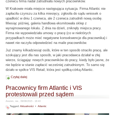
czerwcu firma nadal zatrudniała nowych pracowników.
W Krakowie miała miejsce następująca sytuacja. Firma Atlantic nie
zapłaciła czynszu za kilka miesięcy, zgłosiła do sądu wniosek o
upadłość w dniu 1 czerwca, ale 2 czerwca zatrudnili nową osobę.
Miesiąc później, galeria handlowa eksmitowała sklep z
wynajmowanego lokalu. Z dnia na dzień, zniknęły miejsca pracy.
Firma nie wypowiedziała umowy o pracę (co w niektórych
przypadkach może mieć negatywne konsekwencje dla pracownika) i
nawet nie raczyła odpowiedzieć na maile pracowników.
Już znamy kilkadziesiąt osób, które w ten sposób straciło pracę, ale
szokujący jest dla nas sposób, w jaki pracodawca działał w złej
wierze, ściągając nowych pracowników do pracy, kiedy było jasne, że
nie będzie w stanie zapłacić wcześniej zatrudnionym. To samo się
działo w spółce VIS Retail, która jest spółką-córką Atlantic.
Czytaj dalej
Pracownicy firm Atlantic i VIS
protestowali przed sądem
Anonim, nie., 09/08/2015 - 18:43
Tagged:
Aktualności
•
Atlantic