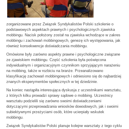
zorganizowane przez Związek Syndykalistów Polski szkolenie o
podstawowych aspektach prawnych i psychologicznych zjawiska
mobbingu. Nacisk położony został na zjawiska wchodzące w zakres
mobbingu i zachowań mobbingowych, genezę ich występowania, jak
również konsekwencje doświadczania mobbingu.
Omówione były zarówno aspekty prawne i psychologiczne związane
ze zjawiskiem mobbingu. Część szkolenia była poświęcona
indywidualnym i organizacyjnym czynnikom sprzyjającym narażeniu
na mobbing, także w rozbiciu na branże. Przeanalizowano
klasyfikację zachowań mobbingowych i odniesiono się do najbardziej
znanych eksperymentów społecznych w tej dziedzinie.
Na koniec nastąpiła interesująca dyskusja z uczestnikami warsztatu,
z których kilku prowadzi sprawy sądowe o mobbing. Uczestnicy
warsztatu podzielili się zarówno swoimi doświadczeniami
dotyczącymi przeprowadzania wniosków dowodowych, jak i swoimi
subiektywnymi przeżyciami osób, które ucierpiały wskutek
mobbingu.
Związek Syndykalistów Polski planuje kolejne warsztaty z tego cyklu