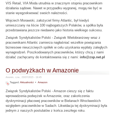
VIS Retail, VIA Moda utrudnia w znacznym stopniu pracownikom
działania sądowe. Nawet w przypadku wygranej, mogą nie być w
stanie wyegzekwować swoich należności.
Wojciech Morawski, założyciel firmy Atlantic, był kiedyś
umieszczany na liście 100 najbogatszych Polaków, a spółka była
przedstawiana jeszcze niedawno jako historia wielkiego sukcesu.
Związek Syndykalistów Polski - Związek Wielobranżowy wraz z
pracownikami Atlantic zamierza nagłaśniać wszelkie powiązania
biznesowe nieuczciwych spółek w celu uzyskania wypłaty zaległych
wynagrodzeń. Poszkodowanych pracowników, którzy chcą z nami
działać zachęcamy do kontaktowania się z nami:
info@zsp.net.pl
O podwyżkach w Amazonie
Anonim, czw., 23/07/2015 - 19:45
Tagged:
Aktualności
•
Amazon
Związek Syndykalistów Polski - Amazon cieszy się z faktu
wprowadzenia podwyżek w Amazonie, oraz zakończenia
dyskryminacji płacowej pracowników w Bielanach Wrocławskich
względem pracowników w Sadach. Likwidacja tej dyskryminacji była
jednym z naszych postulatów z końca zeszłego roku.