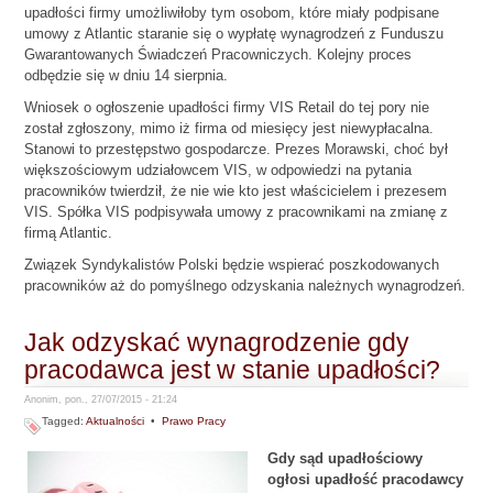
upadłości firmy umożliwiłoby tym osobom, które miały podpisane
umowy z Atlantic staranie się o wypłatę wynagrodzeń z Funduszu
Gwarantowanych Świadczeń Pracowniczych. Kolejny proces
odbędzie się w dniu 14 sierpnia.
Wniosek o ogłoszenie upadłości firmy VIS Retail do tej pory nie
został zgłoszony, mimo iż firma od miesięcy jest niewypłacalna.
Stanowi to przestępstwo gospodarcze. Prezes Morawski, choć był
większościowym udziałowcem VIS, w odpowiedzi na pytania
pracowników twierdził, że nie wie kto jest właścicielem i prezesem
VIS. Spółka VIS podpisywała umowy z pracownikami na zmianę z
firmą Atlantic.
Związek Syndykalistów Polski będzie wspierać poszkodowanych
pracowników aż do pomyślnego odzyskania należnych wynagrodzeń.
Jak odzyskać wynagrodzenie gdy
pracodawca jest w stanie upadłości?
Anonim, pon., 27/07/2015 - 21:24
Tagged:
Aktualności
•
Prawo Pracy
Gdy sąd upadłościowy
ogłosi upadłość pracodawcy