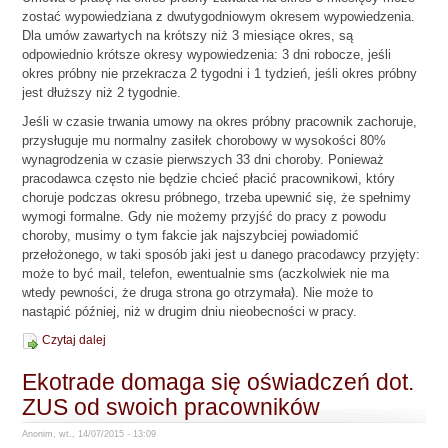
zostać wypowiedziana z dwutygodniowym okresem wypowiedzenia.
Dla umów zawartych na krótszy niż 3 miesiące okres, są
odpowiednio krótsze okresy wypowiedzenia: 3 dni robocze, jeśli
okres próbny nie przekracza 2 tygodni i 1 tydzień, jeśli okres próbny
jest dłuższy niż 2 tygodnie.
Jeśli w czasie trwania umowy na okres próbny pracownik zachoruje,
przysługuje mu normalny zasiłek chorobowy w wysokości 80%
wynagrodzenia w czasie pierwszych 33 dni choroby. Ponieważ
pracodawca często nie będzie chcieć płacić pracownikowi, który
choruje podczas okresu próbnego, trzeba upewnić się, że spełnimy
wymogi formalne. Gdy nie możemy przyjść do pracy z powodu
choroby, musimy o tym fakcie jak najszybciej powiadomić
przełożonego, w taki sposób jaki jest u danego pracodawcy przyjęty:
może to być mail, telefon, ewentualnie sms (aczkolwiek nie ma
wtedy pewności, że druga strona go otrzymała). Nie może to
nastąpić później, niż w drugim dniu nieobecności w pracy.
Czytaj dalej
Ekotrade domaga się oświadczeń dot.
ZUS od swoich pracowników
Anonim, wt., 14/07/2015 - 13:09