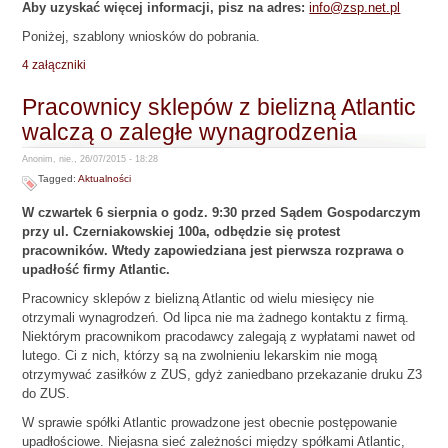
Aby uzyskać więcej informacji, pisz na adres:
info@zsp.net.pl
Poniżej, szablony wniosków do pobrania.
4 załączniki
Pracownicy sklepów z bielizną Atlantic
walczą o zaległe wynagrodzenia
Anonim, nie., 26/07/2015 - 18:28
Tagged:
Aktualności
W czwartek 6 sierpnia o godz. 9:30 przed Sądem Gospodarczym
przy ul. Czerniakowskiej 100a, odbędzie się protest
pracowników. Wtedy zapowiedziana jest pierwsza rozprawa o
upadłość firmy Atlantic.
Pracownicy sklepów z bielizną Atlantic od wielu miesięcy nie
otrzymali wynagrodzeń. Od lipca nie ma żadnego kontaktu z firmą.
Niektórym pracownikom pracodawcy zalegają z wypłatami nawet od
lutego. Ci z nich, którzy są na zwolnieniu lekarskim nie mogą
otrzymywać zasiłków z ZUS, gdyż zaniedbano przekazanie druku Z3
do ZUS.
W sprawie spółki Atlantic prowadzone jest obecnie postępowanie
upadłościowe. Niejasna sieć zależności między spółkami Atlantic,