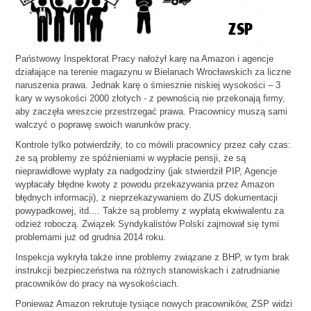
Państwowy Inspektorat Pracy nałożył karę na Amazon i agencje
działające na terenie magazynu w Bielanach Wrocławskich za liczne
naruszenia prawa. Jednak karę o śmiesznie niskiej wysokości – 3
kary w wysokości 2000 złotych - z pewnością nie przekonają firmy,
aby zaczęła wreszcie przestrzegać prawa. Pracownicy muszą sami
walczyć o poprawę swoich warunków pracy.
Kontrole tylko potwierdziły, to co mówili pracownicy przez cały czas:
że są problemy ze spóźnieniami w wypłacie pensji, że są
nieprawidłowe wypłaty za nadgodziny (jak stwierdził PIP, Agencje
wypłacały błędne kwoty z powodu przekazywania przez Amazon
błędnych informacji), z nieprzekazywaniem do ZUS dokumentacji
powypadkowej, itd.... Także są problemy z wypłatą ekwiwalentu za
odzież roboczą. Związek Syndykalistów Polski zajmował się tymi
problemami już od grudnia 2014 roku.
Inspekcja wykryła także inne problemy związane z BHP, w tym brak
instrukcji bezpieczeństwa na różnych stanowiskach i zatrudnianie
pracowników do pracy na wysokościach.
Ponieważ Amazon rekrutuje tysiące nowych pracowników, ZSP widzi