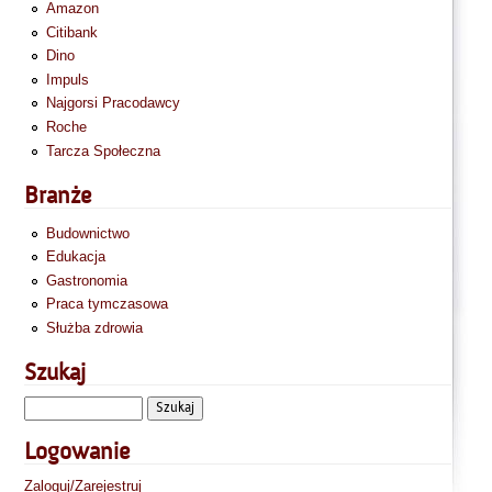
Amazon
Citibank
Dino
Impuls
Najgorsi Pracodawcy
Roche
Tarcza Społeczna
Branże
Budownictwo
Edukacja
Gastronomia
Praca tymczasowa
Służba zdrowia
Szukaj
Logowanie
Zaloguj/Zarejestruj