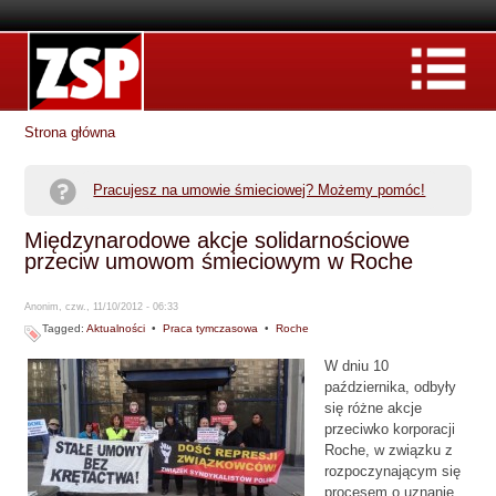
Strona główna
Pracujesz na umowie śmieciowej? Możemy pomóc!
Międzynarodowe akcje solidarnościowe
przeciw umowom śmieciowym w Roche
Anonim, czw., 11/10/2012 - 06:33
Tagged:
Aktualności
•
Praca tymczasowa
•
Roche
W dniu 10
października, odbyły
się różne akcje
przeciwko korporacji
Roche, w związku z
rozpoczynającym się
procesem o uznanie