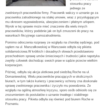
stosunku pracy
jednego ze
zwolnionych pracowników firmy. Pracownik walczy o uznanie go za
pracownika zatrudnionego na stałej umowie, wraz z przysługującym
mu okresem wypowiedzenia, ubezpieczeniem i płatnym urlopem.
Wyrok w tej sprawie może mieć znaczenie dla wielu innych
pracowników, którzy podobnie jak on byli zmuszeni do pracy na
warunkach fikcyjnego samozatrudnienia.
Pomimo odroczenia rozprawy ze względu na chorobę sędziego, pod
sądem na ul. Marszałkowskiej w Warszawie odbyła się pikieta
solidarnościowa.W krótkich i dosadnych słowach przedstawiono
przechodniom sprawę umów śmieciowych i trudności jakie napotyka
zwykły człowiek dochodząc swoich praw w sądzie przeciw wielkim
korporacjom.
Później, odbyła się akcja ulotkowa pod siedzibą Roche na ul.
Domaniewskiej. Wielu pracowników pracujących w okolicznych
biurach, w tym także kurierzy i pracownicy ochrony zna doskonale
sprawę zwolnionego pracownika i życzyło mu powodzenia. Ze
względu na ogólną atmosferę kryzysu, sporo osób odniosło się ze
zrozumieniem do postulatów o uznanie trwałego i stabilnego
stosunku pracy. Pikieta odbyła się również pod biurem Roche w
Poznaniu.