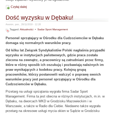
Czytaj dalej
Dość wyzysku w Dębaku!
Anonim, pon., 26/11/2018 - 12:28
Tagged:
Aktualności
•
Sadar Sport Management
Personel sprzątający w Ośrodku dla Cudzoziemców w Dębaku
domaga się normalnych warunków pracy.
Od kilku lat Związek Syndykalistów Polski nagłaśnia przypadki
wyzysku w instytucjach państwowych, gdzie praca została
zlecona na zewnątrz, a pracownicy są zatrudniani przez firmy,
które w różny sposób ich oszukują i pozbawiają należnych im
praw wynikających z kodeksu pracy. Kolejną grupą
pracowników, którzy postanowili walczyć o poprawę swoich
warunków pracy jest personel sprzątający w Ośrodku dla
Cudzoziemców w Dębaku.
Przetarg na usługi sprzątania wygrała firma Sadar Sport
Management. Firma ta jest obecna w różnych instytucjach, m.in. w
Dębaku, na dworcach WKD w Grodzisku Mazowieckim i w
Warszawie, a także w Radio dla Ciebie. Niedawno także wygrała
przetarg na okresowe usługi mycia okien w Sądzie w Grodzisku