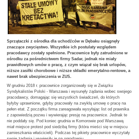
Sprzątaczki z ośrodka dla uchodźców w Dębaku osiągnęły
znaczące zwycięstwo. Wszystkie ich postulaty względem
pracodawcy zostały spełnione. Pracownice były zatrudnione w
ośrodku za pośrednictwem firmy Sadar, jednak nie miały
prawidłowych umów o pracę, z czym wiązał się brak urlopów,
niższe zasiłki chorobowe i niższe składki emerytalno-rentowe, a
nawet brak ubezpieczenia w ZUS.
W grudniu 2018 r. pracownice zorganizowały się w Związku
Syndykalistów Polski - Warszawa i wysunęły żądania wobec swojego
pracodawcy, domagając się wszystkich świadczeń, do których
byłyby uprawnione, gdyby pracowały na zwykłą umowę o pracę na
pełen etat. Z początku firma zareagowała wysyłając list od prawnika
z zapowiedzią pozwu i wywierając presję na pracownice. Jednak te
nie poddały się. Pod koniec grudnia w Komorowie pod Warszawą
miał miejsce protest pod siedzibą firmy (która mieści się w miejscu
zamieszkania właścicieli). Podczas tej pikiety pracownice wyczytały
swoje żądania i wywiesiły je na ogrodzeniu.