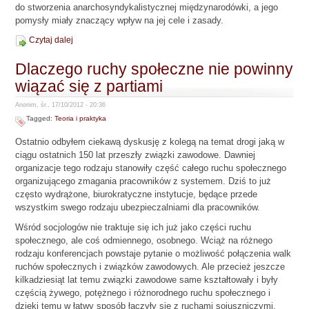
do stworzenia anarchosyndykalistycznej międzynarodówki, a jego
pomysły miały znaczący wpływ na jej cele i zasady.
Czytaj dalej
Dlaczego ruchy społeczne nie powinny
wiązać się z partiami
Anonim, śr., 17/10/2012 - 20:36
Tagged:
Teoria i praktyka
Ostatnio odbyłem ciekawą dyskusję z kolegą na temat drogi jaką w
ciągu ostatnich 150 lat przeszły związki zawodowe. Dawniej
organizacje tego rodzaju stanowiły część całego ruchu społecznego
organizującego zmagania pracowników z systemem. Dziś to już
często wydrążone, biurokratyczne instytucje, będące przede
wszystkim swego rodzaju ubezpieczalniami dla pracowników.
Wśród socjologów nie traktuje się ich już jako części ruchu
społecznego, ale coś odmiennego, osobnego. Wciąż na różnego
rodzaju konferencjach powstaje pytanie o możliwość połączenia walk
ruchów społecznych i związków zawodowych. Ale przecież jeszcze
kilkadziesiąt lat temu związki zawodowe same kształtowały i były
częścią żywego, potężnego i różnorodnego ruchu społecznego i
dzięki temu w łatwy sposób łączyły się z ruchami sojuszniczymi.