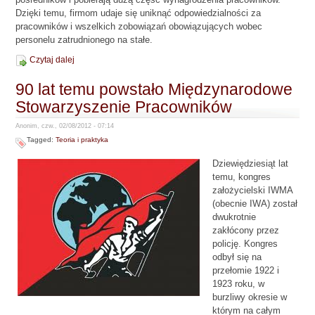
Dzięki temu, firmom udaje się uniknąć odpowiedzialności za
pracowników i wszelkich zobowiązań obowiązujących wobec
personelu zatrudnionego na stałe.
Czytaj dalej
90 lat temu powstało Międzynarodowe
Stowarzyszenie Pracowników
Anonim, czw., 02/08/2012 - 07:14
Tagged:
Teoria i praktyka
Dziewiędziesiąt lat
temu, kongres
założycielski IWMA
(obecnie IWA) został
dwukrotnie
zakłócony przez
policję. Kongres
odbył się na
przełomie 1922 i
1923 roku, w
burzliwy okresie w
którym na całym