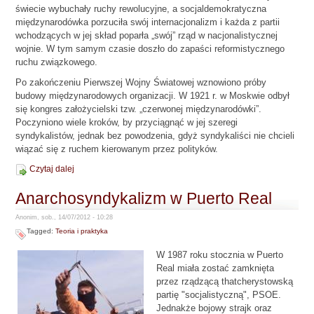
świecie wybuchały ruchy rewolucyjne, a socjaldemokratyczna
międzynarodówka porzuciła swój internacjonalizm i każda z partii
wchodzących w jej skład poparła „swój” rząd w nacjonalistycznej
wojnie. W tym samym czasie doszło do zapaści reformistycznego
ruchu związkowego.
Po zakończeniu Pierwszej Wojny Światowej wznowiono próby
budowy międzynarodowych organizacji. W 1921 r. w Moskwie odbył
się kongres założycielski tzw. „czerwonej międzynarodówki”.
Poczyniono wiele kroków, by przyciągnąć w jej szeregi
syndykalistów, jednak bez powodzenia, gdyż syndykaliści nie chcieli
wiązać się z ruchem kierowanym przez polityków.
Czytaj dalej
Anarchosyndykalizm w Puerto Real
Anonim, sob., 14/07/2012 - 10:28
Tagged:
Teoria i praktyka
W 1987 roku stocznia w Puerto
Real miała zostać zamknięta
przez rządzącą thatcherystowską
partię "socjalistyczną", PSOE.
Jednakże bojowy strajk oraz