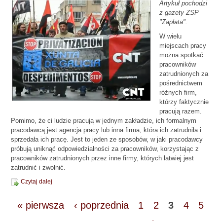
Artykuł pochodzi
z gazety ZSP
"Zapłata".
W wielu
miejscach pracy
można spotkać
pracowników
zatrud­nionych za
pośrednictwem
róż­nych firm,
którzy faktycznie
pracują razem.
Pomimo, że ci ludzie pracują w jednym za­kładzie, ich formalnym
praco­dawcą jest agencja pracy lub inna firma, która ich zatrudniła i
sprzedała ich pracę. Jest to jeden ze sposobów, w jaki pracodawcy
próbują uniknąć odpowiedzialności za pra­cowników, korzystając z
pra­cowników zatrudnionych przez inne firmy, których łatwiej jest
zatrudnić i zwolnić.
Czytaj dalej
« pierwsza
‹ poprzednia
1
2
3
4
5