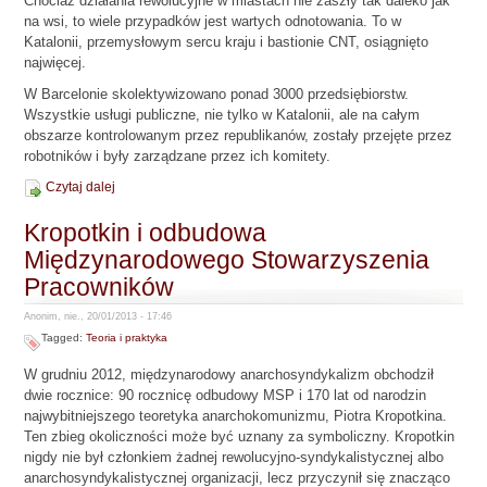
Chociaż działania rewolucyjne w miastach nie zaszły tak daleko jak
na wsi, to wiele przypadków jest wartych odnotowania. To w
Katalonii, przemysłowym sercu kraju i bastionie CNT, osiągnięto
najwięcej.
W Barcelonie skolektywizowano ponad 3000 przedsiębiorstw.
Wszystkie usługi publiczne, nie tylko w Katalonii, ale na całym
obszarze kontrolowanym przez republikanów, zostały przejęte przez
robotników i były zarządzane przez ich komitety.
Czytaj dalej
Kropotkin i odbudowa
Międzynarodowego Stowarzyszenia
Pracowników
Anonim, nie., 20/01/2013 - 17:46
Tagged:
Teoria i praktyka
W grudniu 2012, międzynarodowy anarchosyndykalizm obchodził
dwie rocznice: 90 rocznicę odbudowy MSP i 170 lat od narodzin
najwybitniejszego teoretyka anarchokomunizmu, Piotra Kropotkina.
Ten zbieg okoliczności może być uznany za symboliczny. Kropotkin
nigdy nie był członkiem żadnej rewolucyjno-syndykalistycznej albo
anarchosyndykalistycznej organizacji, lecz przyczynił się znacząco