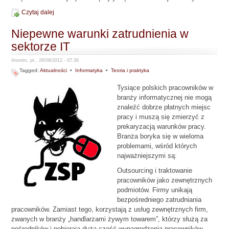
Czytaj dalej
Niepewne warunki zatrudnienia w
sektorze IT
Anonim, pt., 28/09/2012 - 07:36
Tagged:
Aktualności
•
Informatyka
•
Teoria i praktyka
Tysiące polskich pracowników w
branży informatycznej nie mogą
znaleźć dobrze płatnych miejsc
pracy i muszą się zmierzyć z
prekaryzacją warunków pracy.
Branża boryka się w wieloma
problemami, wśród których
najważniejszymi są:
Outsourcing i traktowanie
pracowników jako zewnętrznych
podmiotów. Firmy unikają
bezpośredniego zatrudniania
pracowników. Zamiast tego, korzystają z usług zewnętrznych firm,
zwanych w branży „handlarzami żywym towarem”, którzy służą za
pośredników i pobierają dużą część wynagrodzenia pracowników.