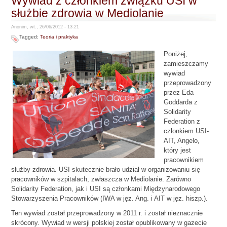
Wywiad z członkiem związku USI w
służbie zdrowia w Mediolanie
Anonim, wt., 26/06/2012 - 13:21
Tagged:
Teoria i praktyka
Poniżej,
zamieszczamy
wywiad
przeprowadzony
przez Eda
Goddarda z
Solidarity
Federation z
członkiem USI-
AIT, Angelo,
który jest
pracownikiem
służby zdrowia. USI skutecznie brało udział w organizowaniu się
pracowników w szpitalach, zwłaszcza w Mediolanie. Zarówno
Solidarity Federation, jak i USI są członkami Międzynarodowego
Stowarzyszenia Pracowników (IWA w jęz. Ang. i AIT w jęz. hiszp.).
Ten wywiad został przeprowadzony w 2011 r. i został nieznacznie
skrócony. Wywiad w wersji polskiej został opublikowany w gazecie