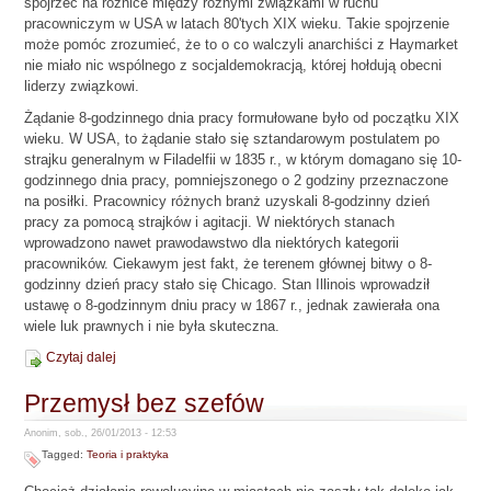
spojrzeć na różnice między różnymi związkami w ruchu
pracowniczym w USA w latach 80'tych XIX wieku. Takie spojrzenie
może pomóc zrozumieć, że to o co walczyli anarchiści z Haymarket
nie miało nic wspólnego z socjaldemokracją, której hołdują obecni
liderzy związkowi.
Żądanie 8-godzinnego dnia pracy formułowane było od początku XIX
wieku. W USA, to żądanie stało się sztandarowym postulatem po
strajku generalnym w Filadelfii w 1835 r., w którym domagano się 10-
godzinnego dnia pracy, pomniejszonego o 2 godziny przeznaczone
na posiłki. Pracownicy różnych branż uzyskali 8-godzinny dzień
pracy za pomocą strajków i agitacji. W niektórych stanach
wprowadzono nawet prawodawstwo dla niektórych kategorii
pracowników. Ciekawym jest fakt, że terenem głównej bitwy o 8-
godzinny dzień pracy stało się Chicago. Stan Illinois wprowadził
ustawę o 8-godzinnym dniu pracy w 1867 r., jednak zawierała ona
wiele luk prawnych i nie była skuteczna.
Czytaj dalej
Przemysł bez szefów
Anonim, sob., 26/01/2013 - 12:53
Tagged:
Teoria i praktyka