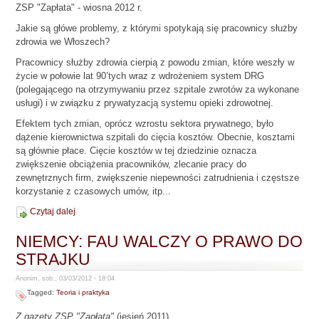
ZSP "Zapłata" - wiosna 2012 r.
Jakie są główe problemy, z którymi spotykają się pracownicy służby
zdrowia we Włoszech?
Pracownicy służby zdrowia cierpią z powodu zmian, które weszły w
życie w połowie lat 90’tych wraz z wdrożeniem system DRG
(polegającego na otrzymywaniu przez szpitale zwrotów za wykonane
usługi) i w związku z prywatyzacją systemu opieki zdrowotnej.
Efektem tych zmian, oprócz wzrostu sektora prywatnego, było
dążenie kierownictwa szpitali do cięcia kosztów. Obecnie, kosztami
są głównie płace. Cięcie kosztów w tej dziedzinie oznacza
zwiększenie obciążenia pracowników, zlecanie pracy do
zewnętrznych firm, zwiększenie niepewności zatrudnienia i częstsze
korzystanie z czasowych umów, itp...
Czytaj dalej
NIEMCY: FAU WALCZY O PRAWO DO
STRAJKU
Anonim, sob., 03/03/2012 - 18:04
Tagged:
Teoria i praktyka
Z gazety ZSP "Zapłata"
(jesień 2011)