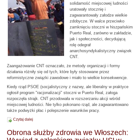
solidarność miejscowej ludności
uratowały stocznię i
zagwarantowały załodze wielkie
zdobycze. W walce przeciwko
zamknięciu stoczni w hiszpańskim
Puerto Real, zarówno w zakładzie,
jak i społeczności, decydującą
rolę odegrał
anarchosyndykalistyczny związek
CNT.
Zaangażowanie CNT oznaczało, że metody organizacji i formy
działania różniły się od tych, które były stosowane przez
reformistyczne związki zawodowe i miało to wielkie konsekwencje.
Kiedy rząd PSOE (socjalistyczny z nazwy, ale liberalny w praktyce
ogłosił program "racjonalizacji" stoczni w Puerto Real, załoga
rozpoczęła strajk. CNT przodowała w rozszerzaniu akcji wśród
miejscowej ludności. Nie tylko pokonano rząd, ale zagwarantowano
także podwyżki płac i polepszenie warunków pracy.
Czytaj dalej
Obrona służby zdrowia we Włoszech: