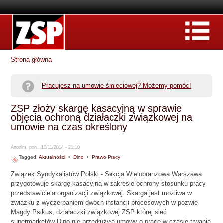
Strona główna
Pracujesz na umowie śmieciowej? Możemy pomóc!
ZSP złoży skargę kasacyjną w sprawie
objęcia ochroną działaczki związkowej na
umowie na czas określony
Anonim, pon., 10/11/2014 - 21:10
Tagged:
Aktualności
•
Dino
•
Prawo Pracy
Związek Syndykalistów Polski - Sekcja Wielobranżowa Warszawa
przygotowuje skargę kasacyjną w zakresie ochrony stosunku pracy
przedstawiciela organizacji związkowej. Skarga jest możliwa w
związku z wyczerpaniem dwóch instancji procesowych w pozwie
Magdy Psikus, działaczki związkowej ZSP której sieć
supermarketów Dino nie przedłużyła umowy o pracę w czasie trwania