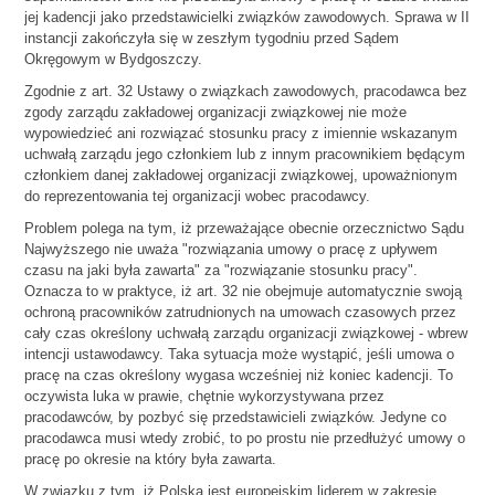
jej kadencji jako przedstawicielki związków zawodowych. Sprawa w II
instancji zakończyła się w zeszłym tygodniu przed Sądem
Okręgowym w Bydgoszczy.
Zgodnie z art. 32 Ustawy o związkach zawodowych, pracodawca bez
zgody zarządu zakładowej organizacji związkowej nie może
wypowiedzieć ani rozwiązać stosunku pracy z imiennie wskazanym
uchwałą zarządu jego członkiem lub z innym pracownikiem będącym
członkiem danej zakładowej organizacji związkowej, upoważnionym
do reprezentowania tej organizacji wobec pracodawcy.
Problem polega na tym, iż przeważające obecnie orzecznictwo Sądu
Najwyższego nie uważa "rozwiązania umowy o pracę z upływem
czasu na jaki była zawarta" za "rozwiązanie stosunku pracy".
Oznacza to w praktyce, iż art. 32 nie obejmuje automatycznie swoją
ochroną pracowników zatrudnionych na umowach czasowych przez
cały czas określony uchwałą zarządu organizacji związkowej - wbrew
intencji ustawodawcy. Taka sytuacja może wystąpić, jeśli umowa o
pracę na czas określony wygasa wcześniej niż koniec kadencji. To
oczywista luka w prawie, chętnie wykorzystywana przez
pracodawców, by pozbyć się przedstawicieli związków. Jedyne co
pracodawca musi wtedy zrobić, to po prostu nie przedłużyć umowy o
pracę po okresie na który była zawarta.
W związku z tym, iż Polska jest europejskim liderem w zakresie