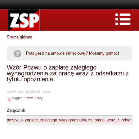
Strona główna
Pracujesz na umowie śmieciowej? Możemy pomóc!
Wzór Pozwu o zapłatę zaległego
wynagrodzenia za pracę wraz z odsetkami z
tytułu opóźnienia
Anonim, pon., 12/08/2013 - 20:30
Tagged:
Prawo Pracy
Załącznik
pozew_o_zaplate_zaleglego_wynagrodzenia_za_prace_wraz_z_odsetkami