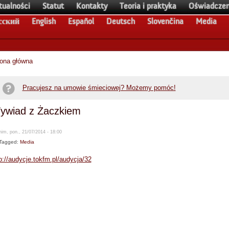
tualności
Statut
Kontakty
Teoria i praktyka
Oświadczen
сский
English
Español
Deutsch
Slovenčina
Media
rona główna
Pracujesz na umowie śmieciowej? Możemy pomóc!
ywiad z Żaczkiem
im, pon., 21/07/2014 - 18:00
Tagged:
Media
p://audycje.tokfm.pl/audycja/32