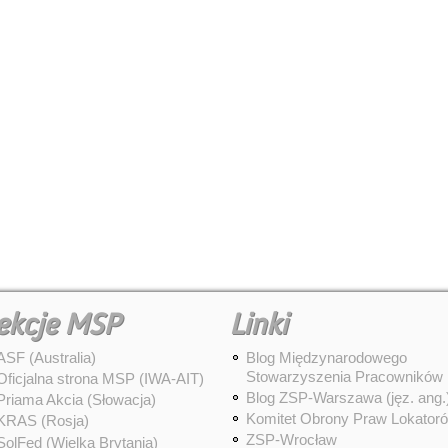
ekcje MSP
Linki
ASF (Australia)
Blog Międzynarodowego
Stowarzyszenia Pracowników
Oficjalna strona MSP (IWA-AIT)
Blog ZSP-Warszawa (jęz. ang.
Priama Akcia (Słowacja)
Komitet Obrony Praw Lokator
KRAS (Rosja)
ZSP-Wrocław
SolFed (Wielka Brytania)