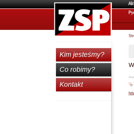
Ak
Pу
St
Kim jesteśmy?
W
Co robimy?
Anon
Kontakt
htt