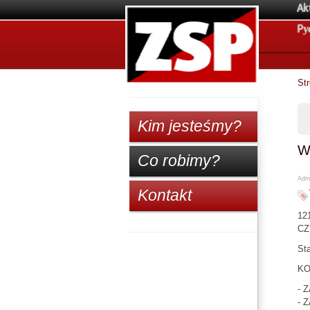
Ak
Pу
St
Kim jesteśmy?
W
Co robimy?
Admi
Kontakt
121
CZ
Sta
KO
- 
- 