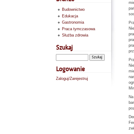
mie
pań
Budownictwo
soc
Edukacja
Gastronomia
Pr
Nie
Praca tymczasowa
pra
Służba zdrowia
pra
pra
Szukaj
pr
Prz
Nie
Logowanie
mie
nam
Zaloguj/Zarejestruj
ogr
Mi
Na
ba
po
De
Fed
zw