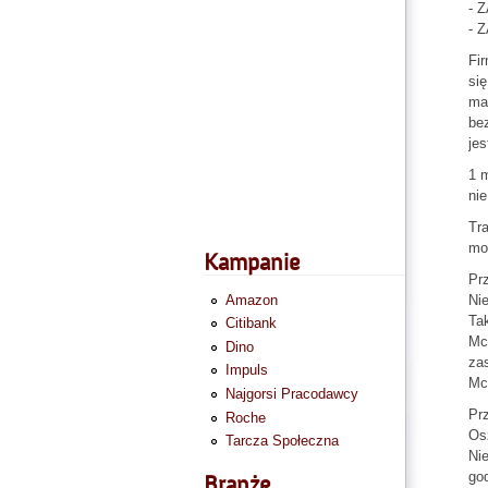
- 
- 
Fir
się
mam
bez
jes
1 m
nie
Tra
moż
Kampanie
Pr
Ni
Amazon
Tak
Citibank
Mc
Dino
zas
Impuls
Mc
Najgorsi Pracodawcy
Pr
Roche
Os
Tarcza Społeczna
Nie
god
Branże