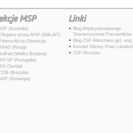
ekcje MSP
Linki
ASF (Australia)
Blog Międzynarodowego
Stowarzyszenia Pracowników
Oficjalna strona MSP (IWA-AIT)
Blog ZSP-Warszawa (jęz. ang.
Priama Akcia (Słowacja)
Komitet Obrony Praw Lokator
KRAS (Rosja)
ZSP-Wrocław
SolFed (Wielka Brytania)
AIT-SP (Portugalia)
ASI (Serbia)
COB (Brazylia)
NSF (Norwegia)