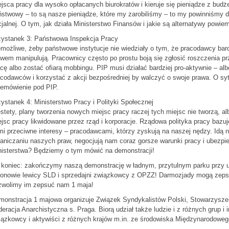
jsca pracy dla wysoko opłacanych biurokratów i kieruje się pieniądze z bud
stwowy – to są nasze pieniądze, które my zarobiliśmy – to my powinniśmy d
jalnej. O tym, jak działa Ministerstwo Finansów i jakie są alternatywy powie
zystanek 3: Państwowa Inspekcja Pracy
możliwe, żeby państwowe instytucje nie wiedziały o tym, że pracodawcy bar
wem manipulują. Pracownicy często po prostu boją się zgłosić roszczenia 
cę albo zostać ofiarą mobbingu. PIP musi działać bardziej pro-aktywnie – 
codawców i korzystać z akcji bezpośredniej by walczyć o swoje prawa. O sy
zemówienie pod PIP.
ystanek 4: Ministerstwo Pracy i Polityki Społecznej
stety, plany tworzenia nowych miejsc pracy raczej tych miejsc nie tworzą, al
jsc pracy likwidowane przez rząd i korporacje. Rządowa polityka pracy bazuj
i przeciwne interesy – pracodawcami, którzy zyskują na naszej nędzy. Idą 
aniczaniu naszych praw, negocjują nam coraz gorsze warunki pracy i ubezpiec
nisterstwa? Będziemy o tym mówić na demonstracji!
 koniec: zakończymy naszą demonstrację w ładnym, przytulnym parku przy ul
ronowie lewicy SLD i sprzedajni związkowcy z OPZZ! Darmozjady mogą zepsuć
zwolimy im zepsuć nam 1 maja!
monstracja 1 majowa organizuje Związek Syndykalistów Polski, Stowarzysze
eracja Anarchistyczna s. Praga. Biorą udział także ludzie i z różnych grup i
iązkowcy i aktywiści z różnych krajów m.in. ze środowiska Międzynarodowe