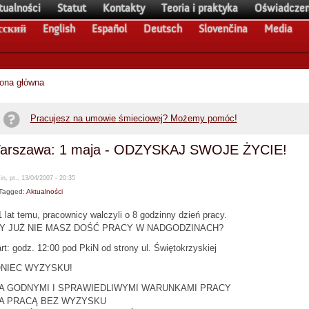
tualności
Statut
Kontakty
Teoria i praktyka
Oświadczen
сский
English
Español
Deutsch
Slovenčina
Media
rona główna
Pracujesz na umowie śmieciowej? Możemy pomóc!
arszawa: 1 maja - ODZYSKAJ SWOJE ŻYCIE!
n, pt., 13/04/2007 - 20:35
Tagged:
Aktualności
 lat temu, pracownicy walczyli o 8 godzinny dzień pracy.
Y JUŻ NIE MASZ DOŚĆ PRACY W NADGODZINACH?
rt: godz. 12:00 pod PkiN od strony ul. Świętokrzyskiej
NIEC WYZYSKU!
ZA GODNYMI I SPRAWIEDLIWYMI WARUNKAMI PRACY
ZA PRACĄ BEZ WYZYSKU