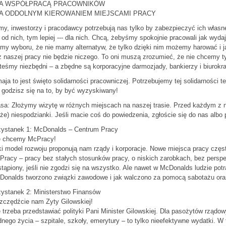
ZA WSPÓŁPRACĄ PRACOWNIKÓW
ZA ODDOLNYM KIEROWANIEM MIEJSCAMI PRACY
my, inwestorzy i pracodawcy potrzebują nas tylko by zabezpieczyć ich włas
 od nich, tym lepiej --- dla nich. Chcą, żebyśmy spokojnie pracowali jak wyd
y wyboru, że nie mamy alternatyw, że tylko dzięki nim możemy harować i ja
 naszej pracy nie będzie niczego. To oni muszą zrozumieć, że nie chcemy 
teśmy niezbędni – a zbędne są korporacyjne darmozjady, bankierzy i biurokra
aja to jest święto solidarności pracowniczej. Potrzebujemy tej solidarności 
 godzisz się na to, by być wyzyskiwany!
sa: Złożymy wizytę w różnych miejscach na naszej trasie. Przed każdym z n
e) niespodzianki. Jeśli macie coś do powiedzenia, zgłoście się do nas albo
zystanek 1: McDonalds – Centrum Pracy
e chcemy McPracy!
i model rozwoju proponują nam rządy i korporacje. Nowe miejsca pracy częs
Pracy – pracy bez stałych stosunków pracy, o niskich zarobkach, bez persp
tąpiony, jeśli nie zgodzi się na wszystko. Ale nawet w McDonalds ludzie potr
Donalds tworzono związki zawodowe i jak walczono za pomocą sabotażu ora
zystanek 2: Ministerstwo Finansów
zczędźcie nam Zyty Gilowskiej!
 trzeba przedstawiać polityki Pani Minister Gilowskiej. Dla pasożytów rząd
nego życia – szpitale, szkoły, emerytury – to tylko nieefektywne wydatki. 