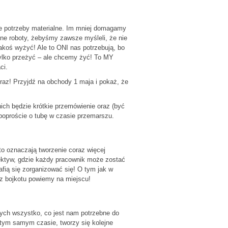
ne potrzeby materialne. Im mniej domagamy
ajne roboty, żebyśmy zawsze myśleli, że nie
koś wyżyć! Ale to ONI nas potrzebują, bo
tylko przeżyć – ale chcemy żyć! To MY
ci.
teraz! Przyjdź na obchody 1 maja i pokaż, że
ich będzie krótkie przemówienie oraz (być
 poproście o tubę w czasie przemarszu.
to oznaczają tworzenie coraz więcej
ektyw, gdzie każdy pracownik może zostać
afią się zorganizować się! O tym jak w
z bojkotu powiemy na miejscu!
owych wszystko, co jest nam potrzebne do
W tym samym czasie, tworzy się kolejne