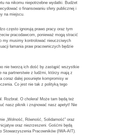
żetu na nikomu niepotrzebne wydatki. Budżet
ecydować o finansowaniu sfery publicznej i
my na miejscu.
dzo często ignorują prawo pracy oraz tym
przeciw pracodawcom, ponieważ mogą stracić
albo my musimy kontrolować nieuczciwych
tuacji łamania praw pracowniczych będzie
bo nie tworzą ich dość by zastąpić wszystkie
e na partnerstwie z ludźmi, którzy mają z
na coraz dalej posunięte kompromisy w
zenia. Co jest nie tak z polityką tego
. Rozbrat. O cholera! Może tam będą też
 nasz piknik i zrujnować nasz apetyt! Nie
nie „Wolność, Równość, Solidarność” oraz
 inicjatyw oraz niezrzeszeni. Gośćmi będą
go Stowarzyszenia Pracowników (IWA-AIT).