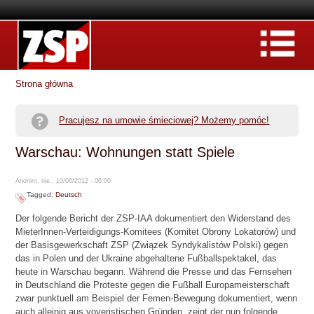
Strona główna
Pracujesz na umowie śmieciowej? Możemy pomóc!
Warschau: Wohnungen statt Spiele
Anonim, nie., 10/06/2012 - 06:00
Tagged:
Deutsch
Der folgende Bericht der ZSP-IAA dokumentiert den Widerstand des
MieterInnen-Verteidigungs-Komitees (Komitet Obrony Lokatorów) und
der Basisgewerkschaft ZSP (Związek Syndykalistów Polski) gegen
das in Polen und der Ukraine abgehaltene Fußballspektakel, das
heute in Warschau begann. Während die Presse und das Fernsehen
in Deutschland die Proteste gegen die Fußball Europameisterschaft
zwar punktuell am Beispiel der Femen-Bewegung dokumentiert, wenn
auch alleinig aus voyeristischen Gründen, zeigt der nun folgende