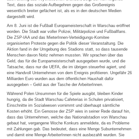
Text, dass das soziale Aufbegehren gegen das Großereignis
wesentlich breiter gefächert ist, als es in den deutschen Medien
dargestellt wird.
Am 8. Juni ist die Fußball Europameisterschaft in Warschau eröffnet
worden. Die Stadt war voller Polizei, Militärpolizei und Fußballfans.
Die ZSP-IAA und das MieterInnen-Verteidigungs-Komitee
organisierten Proteste gegen die Politik dieser Veranstaltung. Die
Aktion fand in der Umgebung des Stadions statt, so dass tausende
Menschen davon Notiz nehmen mussten. Wir sprachen über das
Geld, das für die Europameisterschaft ausgegeben wurde, und die
Tatsache, dass nur die UEFA, die im übrigen steuerfrei agiert, und
eine Handvoll Unternehmen von dem Ereignis profitieren. Ungefähr 26
Milliarden Euro wurden aus dem öffentlichen Haushalt dafür
ausgegeben – Geld aus der Tasche der ArbeiterInnen.
Während Polen Unsummen für die Spiele ausgibt, bleiben Kinder
hungrig, da die Stadt Warschau Cafeterias in Schulen privatisiert,
Einschnitte im Sozialwesen vornimmt und überhaupt sämtliche
Kosten erhöht. Ein Genosse der ZSP wies in seiner Rede darauf hin,
dass das Unternehmen, welche das Nationalstadion von Warschau
gebaut hat, vergangene Woche Konkurs anmeldete, da es Probleme
mit Zahlungen gab. Das bedeutet, dass eine Menge Subunternehmen
und damit eine Menge ArbeiterInnen nicht ausbezahlt wurden. Sie