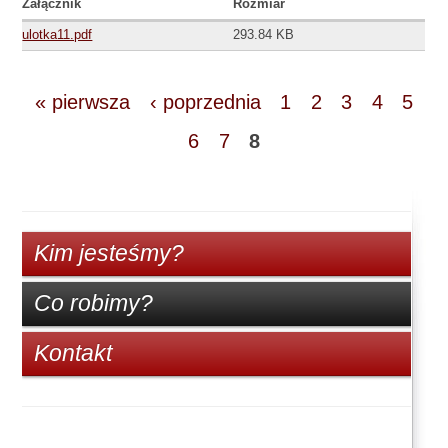
Załącznik
Rozmiar
ulotka11.pdf
293.84 KB
« pierwsza
‹ poprzednia
1
2
3
4
5
6
7
8
Kim jesteśmy?
Co robimy?
Kontakt