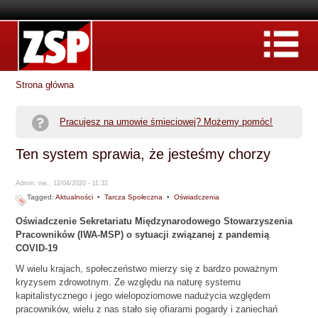
Strona główna
Pracujesz na umowie śmieciowej? Możemy pomóc!
Ten system sprawia, że jesteśmy chorzy
Admin, nie., 12/04/2020 - 11:32
Tagged:
Aktualności
•
Tarcza Społeczna
•
Oświadczenia
Oświadczenie Sekretariatu Międzynarodowego Stowarzyszenia
Pracowników (IWA-MSP) o sytuacji związanej z pandemią
COVID-19
W wielu krajach, społeczeństwo mierzy się z bardzo poważnym
kryzysem zdrowotnym. Ze względu na naturę systemu
kapitalistycznego i jego wielopoziomowe nadużycia względem
pracowników, wielu z nas stało się ofiarami pogardy i zaniechań