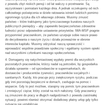
z powodu zbyt niskich pensji i od lat walczy o przetrwanie. Są
wyzyskiwani i pomiatani każdego dnia. A jednak oczekujemy od nich
całkowitego poświęcenia w dziele ratowania istnień ludzkich pomimo
ogromnego ryzyka dla ich własnego zdrowia. Musimy zmusić
państwo – które traktujemy jako tymczasowego kuratora naszych
publicznych pieniędzy – aby zapewniło bezpieczeństwo zdrowotne
ludności przez odpowiednie ustawienie priorytetów. IWA-MSP pragnie
przypomnieć pracownikom, że państwo uzurpuje sobie nasze prawo
do decydowania o naszym życiu i działa przeważnie w obronie
interesów kapitału. Musimy odzyskać naszą sprawczość i
wprowadzić wspólnie prawdziwie społeczny i egalitarny system opieki
nad wszystkimi członkami naszego społeczeństwa.
4. Domagamy się natychmiastowej wypłaty premii dla wszystkich
pozostałych pracowników, którzy nadal są potrzebni, by gospodarka
działała sprawnie – od sprzedawców w supermarketach, do
dostawców i producentów żywności, pracowników socjalnych i
sanitarnych. Każdy, kto pracuje przy zwiększonym ryzyku, podczas
gdy inni pozostają bezpieczni w domach, zasługuje na pomoc i
wsparcie. Gdy to jest możliwe, starajmy się pomóc tym pracownikom
i zmniejszyć ciężar, który został na nich nałożony. Gdy pracownicy
są zmuszeni do pracy w długich nadgodzinach z powodu zaistniałej
sytuacji, powinni również otrzymać dodatkowy płatny urlop gdy tylko
sytuacja się ustabilizuje.