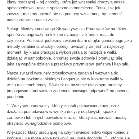
klasy rządzącej – tej choroby, która już wcześniej dręczyła nasze
społeczeństwo i relacje społeczno-ekonomiczne. Teraz, tak jak
zawsze, musimy opierać się na pomocy wzajemnej, by uchronić
nasze zdrowie i nasze życie.
Sekcje Międzynarodowego Stowarzyszenia Pracowników na różny
sposób zareagowały na lokalne sytuacje, z którymi mają do
czynienia. Ponieważ jesteśmy zwolennikami strajku generalnego jako
metody osłabienia władzy i opresji, uważamy że jest to najlepszy
moment, by klasa pracująca wykorzystała to narzędzie walki,
działając w samoobronie, chroniąc swoje zdrowie i promując siłę,
jaką są wspólne działania przeciwko przymusowi państwa i kapitału.
Nasze związki wysunęły zróżnicowane żądania i wezwania do
działań na poziomie lokalnym i angażują się w konkretne walki w
wielu miejscach pracy. Również na poziomie globalnym musimy
propagować stanowiska i żądania stanowiące odpowiedź na obecną
pandemię.
1. Wszyscy pracownicy, którzy zostali pozbawieni pracy przez
działania pracodawców w wyniku decyzji rządowych, spadku
zamówień lub innych powodów, oraz ci, którzy zachorowali muszą
otrzymać wynagrodzenie postojowe.
Większość klasy pracującej na całym świecie ledwo wiąże koniec z
końcem i nie może sobie pozwolić na utratę dochodu. Ci, którym się