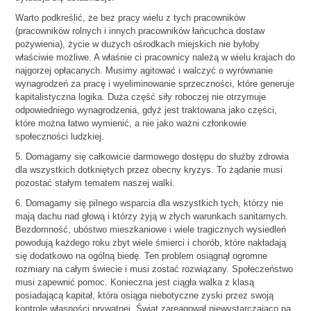
Warto podkreślić, że bez pracy wielu z tych pracowników
(pracowników rolnych i innych pracowników łańcuchca dostaw
pożywienia), życie w dużych ośrodkach miejskich nie byłoby
właściwie możliwe. A właśnie ci pracownicy należą w wielu krajach do
najgorzej opłacanych. Musimy agitować i walczyć o wyrównanie
wynagrodzeń za pracę i wyeliminowanie sprzeczności, które generuje
kapitalistyczna logika. Duża część siły roboczej nie otrzymuje
odpowiedniego wynagrodzenia, gdyż jest traktowana jako części,
które można łatwo wymienić, a nie jako ważni członkowie
społeczności ludzkiej.
5. Domagamy się całkowicie darmowego dostępu do służby zdrowia
dla wszystkich dotkniętych przez obecny kryzys. To żądanie musi
pozostać stałym tematem naszej walki.
6. Domagamy się pilnego wsparcia dla wszystkich tych, którzy nie
mają dachu nad głową i którzy żyją w złych warunkach sanitarnych.
Bezdomność, ubóstwo mieszkaniowe i wiele tragicznych wysiedleń
powodują każdego roku zbyt wiele śmierci i chorób, które nakładają
się dodatkowo na ogólną biedę. Ten problem osiągnął ogromne
rozmiary na całym świecie i musi zostać rozwiązany. Społeczeństwo
musi zapewnić pomoc. Konieczna jest ciągła walka z klasą
posiadającą kapitał, która osiąga niebotyczne zyski przez swoją
kontrolę własności prywatnej. Świat zareagował niewystarczająco na