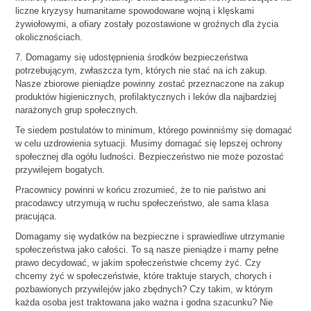
liczne kryzysy humanitarne spowodowane wojną i klęskami
żywiołowymi, a ofiary zostały pozostawione w groźnych dla życia
okolicznościach.
7. Domagamy się udostępnienia środków bezpieczeństwa
potrzebującym, zwłaszcza tym, których nie stać na ich zakup.
Nasze zbiorowe pieniądze powinny zostać przeznaczone na zakup
produktów higienicznych, profilaktycznych i leków dla najbardziej
narażonych grup społecznych.
Te siedem postulatów to minimum, którego powinniśmy się domagać
w celu uzdrowienia sytuacji. Musimy domagać się lepszej ochrony
społecznej dla ogółu ludności. Bezpieczeństwo nie może pozostać
przywilejem bogatych.
Pracownicy powinni w końcu zrozumieć, że to nie państwo ani
pracodawcy utrzymują w ruchu społeczeństwo, ale sama klasa
pracująca.
Domagamy się wydatków na bezpieczne i sprawiedliwe utrzymanie
społeczeństwa jako całości. To są nasze pieniądze i mamy pełne
prawo decydować, w jakim społeczeństwie chcemy żyć. Czy
chcemy żyć w społeczeństwie, które traktuje starych, chorych i
pozbawionych przywilejów jako zbędnych? Czy takim, w którym
każda osoba jest traktowana jako ważna i godna szacunku? Nie