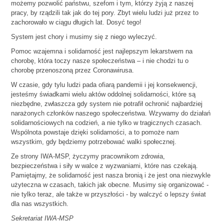
możemy pozwolić państwu, szefom i tym, którzy żyją z naszej
pracy, by rządzili tak jak do tej pory. Zbyt wielu ludzi już przez to
zachorowało w ciągu długich lat. Dosyć tego!
System jest chory i musimy się z niego wyleczyć.
Pomoc wzajemna i solidarność jest najlepszym lekarstwem na
chorobę, która toczy nasze społeczeństwa – i nie chodzi tu o
chorobę przenoszoną przez Coronawirusa.
W czasie, gdy tylu ludzi pada ofiarą pandemii i jej konsekwencji,
jesteśmy świadkami wielu aktów oddolnej solidarności, które są
niezbędne, zwłaszcza gdy system nie potrafił ochronić najbardziej
narażonych członków naszego społeczeństwa. Wzywamy do działań
solidarnościowych na codzień, a nie tylko w tragicznych czasach.
Wspólnota powstaje dzięki solidarności, a to pomoże nam
wszystkim, gdy będziemy potrzebować walki społecznej.
Ze strony IWA-MSP, życzymy pracownikom zdrowia,
bezpieczeństwa i siły w walce z wyzwaniami, które nas czekają.
Pamiętajmy, że solidarność jest nasza bronią i że jest ona niezwykle
użyteczna w czasach, takich jak obecne. Musimy się organizować -
nie tylko teraz, ale także w przyszłości - by walczyć o lepszy świat
dla nas wszystkich.
Sekretariat IWA-MSP