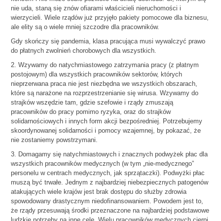
nie uda, staną się znów ofiarami właścicieli nieruchomości i
wierzycieli. Wiele rządów już przyjęło pakiety pomocowe dla biznesu,
ale elity są o wiele mniej szczodre dla pracowników.
Gdy skończy się pandemia, klasa pracująca musi wywalczyć prawo
do płatnych zwolnień chorobowych dla wszystkich.
2. Wzywamy do natychmiastowego zatrzymania pracy (z płatnym
postojowym) dla wszystkich pracowników sektorów, których
nieprzerwana praca nie jest niezbędna we wszystkich obszarach,
które są narażone na rozprzestrzenianie się wirusa. Wzywamy do
strajków wszędzie tam, gdzie szefowie i rządy zmuszają
pracowników do pracy pomimo ryzyka, oraz do strajków
solidarnościowych i innych form akcji bezpośredniej. Potrzebujemy
skoordynowanej solidarności i pomocy wzajemnej, by pokazać, że
nie zostaniemy powstrzymani.
3. Domagamy się natychmiastowych i znacznych podwyżek płac dla
wszystkich pracowników medycznych (w tym „nie-medycznego”
personelu w centrach medycznych, jak sprzątaczki). Podwyżki płac
muszą być trwałe. Jednym z najbardziej niebezpiecznych patogenów
atakujących wiele krajów jest brak dostępu do służby zdrowia
spowodowany drastycznym niedofinansowaniem. Powodem jest to,
że rządy przesuwają środki przeznaczone na najbardziej podstawowe
ludzkie potrzeby na inne cele. Wielu pracowników medycznych cierpi