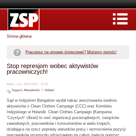
Strona główna
Pracujesz na umowie śmieciowej? Możemy pomóc!
Stop represjom wobec aktywistów
pracowniczych!
Admin, czw., 06/12/2007 - 23:23
Tagged:
Aktualności
•
Odzież
Sąd w Indyjskim Bangalore wydał nakaz aresztowania siedmiu
aktywistów z Clean Clothes Campaign (CCC) oraz Komitetu
Indyjskiego w Holandii. Clean Clothes Campaign (Kampania
‘Czystych’ Ubrań) to sieć organizacji pozarządowych, związków
zawodowych, pracowników i konsumentów w wielu krajach,
działająca na rzecz poprawy warunków pracy i wzmocnienia pozycji
pracowników przemysłu odzieżowego na całym świecie poprzez