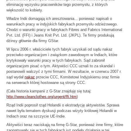
eliminację wyzysku pracowników tego przemysłu, z których
większość to kobiety.
Władze Indii domagają ich aresztowania... ponieważ napisali o
warunkach pracy w indyjskich fabrykach przemysłu odzieżowego.
Chodzi o warunki pracy w fabrykach Fibres and Fabrics International
Pvt. Ltd. (FFI) i Jeans Knit Pvt. Ltd. (JKPL). Te firmy produkują
dżinsy głównie dla firmy GStar.
W lipcu 2006 r. właściciele tych fabryk uzyskali od sądu nakaz
przeciwko organizacjom i związkom zawodowym w Indiach, które
krytykowały warunki pracy w tych fabrykach. Sąd zabronił
organizacjom pisać o tym. Aktywiści CCC uznali to za skandal i
postanowili walczyć z tymi firmami. W rezultacie, w czerwcu 2007 r.
sąd wydał
nakaz
przeciw CCC, Komitetowi Indyjskiemu oraz firmie
na serwerach której hostowane są strony CCC.
(Cała historia kampanii z G-Star znajduję się tutaj:
http://www.cleanclothes.org/urgent/ffi.htm
)
Rząd Indii poprosił rząd Holandii o ekstradycję aktywistów. Sprawa
nawet była tematem dyskusji podczas wizyty królowej Holandii w
Indiach oraz na szczycie UE-Indie.
Aktywiści teraz naciskają na firmę G-Star, ponieważ inne firmy, które
zaopatrywały się w tych fabrykach już podjęły działania w tej