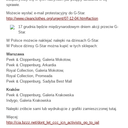
sprawie.
Możecie wysłać e-mail protestacyjny do G-Star.
http://www.cleanclothes.org/urgent/07-12-04.htm#action
17 grudnia będzie międzynarodowym dniem akcji przeciw G-
Star.
W Polsce możecie naklejać nalepki na dżinsach G-Star.
W Polsce dżinsy G-Star można kupić w tych sklepach:
Warszawa
Peek & Cloppenburg, Galeria Mokotow,
Peek & Cloppenburg, Arkardia
Royal Collection, Galeria Mokotow,
Royal Collection, Promeada
Peek & Cloppenburg, Sadyba Best Mall
Kraków
Peek & Cloppenburg, Galeria Krakowska
Indygo, Galeria Krakowska
Nalepki zróbcie sami lub wydrukujcie z grafiki zamieszczonej tutaj.
Więcej:
http://cia.bzzz.net/dont_let_ccc_icn_activists_go_to_jail