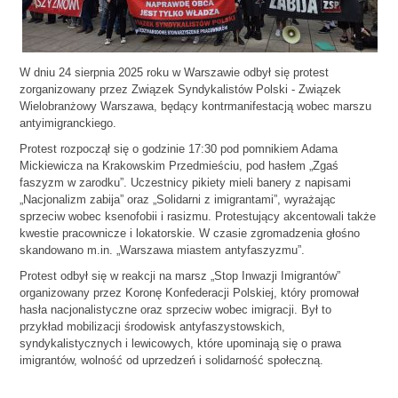
W dniu 24 sierpnia 2025 roku w Warszawie odbył się protest
zorganizowany przez Związek Syndykalistów Polski - Związek
Wielobranżowy Warszawa, będący kontrmanifestacją wobec marszu
antyimigranckiego.
Protest rozpoczął się o godzinie 17:30 pod pomnikiem Adama
Mickiewicza na Krakowskim Przedmieściu, pod hasłem „Zgaś
faszyzm w zarodku”. Uczestnicy pikiety mieli banery z napisami
„Nacjonalizm zabija” oraz „Solidarni z imigrantami”, wyrażając
sprzeciw wobec ksenofobii i rasizmu. Protestujący akcentowali także
kwestie pracownicze i lokatorskie. W czasie zgromadzenia głośno
skandowano m.in. „Warszawa miastem antyfaszyzmu”.
Protest odbył się w reakcji na marsz „Stop Inwazji Imigrantów”
organizowany przez Koronę Konfederacji Polskiej, który promował
hasła nacjonalistyczne oraz sprzeciw wobec imigracji. Był to
przykład mobilizacji środowisk antyfaszystowskich,
syndykalistycznych i lewicowych, które upominają się o prawa
imigrantów, wolność od uprzedzeń i solidarność społeczną.