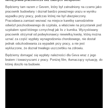
Będziemy tam razem z Gevem, który był zatrudniony na czarno jako
pracownik budowlany i doznał bardzo poważnego urazu w wyniku
wypadku przy pracy, podczas której nie był ubezpieczony.
Pracodawca zamiast wezwać na miejsce karetkę samodzielnie
odwiózł poszkodowanego do szpitala, a właściwie na przystanek pod
szpitalem spod którego czmychnął jak lis z kurnika. Wyzyskiwany
pracownik otrzymał od podwykonawcy niewielką kwotę, którą można
uznać za część wypłaty wynagrodzenia chorobowego, nie dostał
jednak odszkodowania za wypadek przy pracy, a nie jest
wykluczone, że doznał trwałego uszczerbku na zdrowiu.
Będziemy domagać się wypłaty należności dla Geva wraz z jego
bratem i towarzyszami z pracy. Poniżej film, tłumaczący sytuację, do
której doszło na budowie.