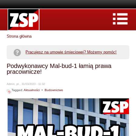
Strona główna
Pracujesz na umowie śmieciowej? Możemy pomóc!
Podwykonawcy Mal-bud-1 łamią prawa
pracownicze!
Admin, pt., 31/03/2023 - 11:32
Tagged:
Aktualności
•
Budownictwo