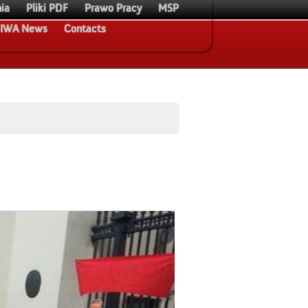
ia
Pliki PDF
Prawo Pracy
MSP
IWA News
Contacts