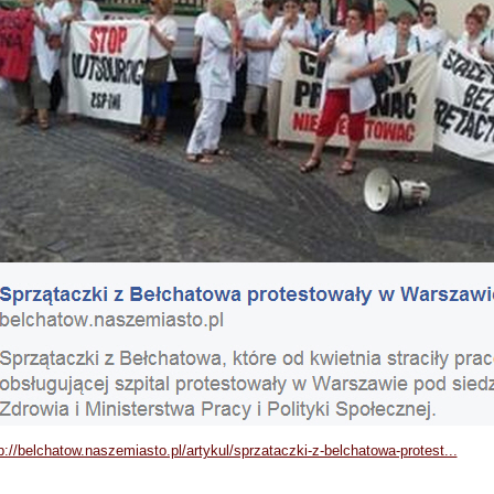
p://belchatow.naszemiasto.pl/artykul/sprzataczki-z-belchatowa-protest...