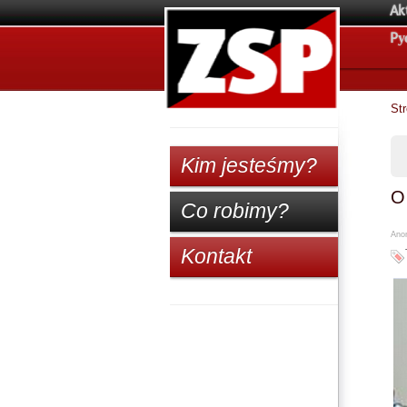
Ak
Pу
St
Kim jesteśmy?
O
Co robimy?
Anon
Kontakt