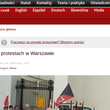
tualności
Statut
Kontakty
Teoria i praktyka
Oświadczen
сский
English
Español
Deutsch
Slovenčina
Media
rona główna
Pracujesz na umowie śmieciowej? Możemy pomóc!
 protestach w Warszawie
im, sob., 05/07/2014 - 20:12
Tagged:
Media