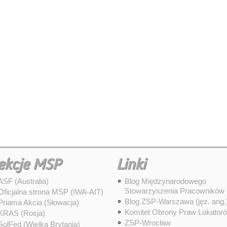
ekcje MSP
Linki
ASF (Australia)
Blog Międzynarodowego
Stowarzyszenia Pracowników
Oficjalna strona MSP (IWA-AIT)
Blog ZSP-Warszawa (jęz. ang.
Priama Akcia (Słowacja)
Komitet Obrony Praw Lokator
KRAS (Rosja)
ZSP-Wrocław
SolFed (Wielka Brytania)