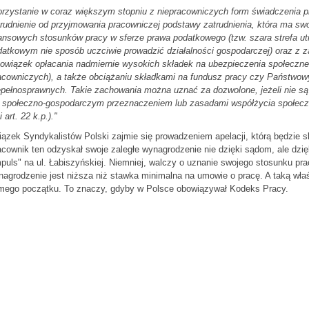
rzystanie w coraz większym stopniu z niepracowniczych form świadczenia pr
rudnienie od przyjmowania pracowniczej podstawy zatrudnienia, która ma sw
ansowych stosunków pracy w sferze prawa podatkowego (tzw. szara strefa u
datkowym nie sposób uczciwie prowadzić działalności gospodarczej) oraz z 
bowiązek opłacania nadmiernie wysokich składek na ubezpieczenia społecz
acowniczych), a także obciążaniu składkami na fundusz pracy czy Państwowy
epełnosprawnych. Takie zachowania można uznać za dozwolone, jeżeli nie s
 społeczno-gospodarczym przeznaczeniem lub zasadami współżycia społecznego (
i art. 22 k.p.)."
ązek Syndykalistów Polski zajmie się prowadzeniem apelacji, którą będzie s
cownik ten odzyskał swoje zaległe wynagrodzenie nie dzięki sądom, ale dzięk
puls" na ul. Łabiszyńskiej. Niemniej, walczy o uznanie swojego stosunku pra
nagrodzenie jest niższa niż stawka minimalna na umowie o pracę. A taką wł
mego początku. To znaczy, gdyby w Polsce obowiązywał Kodeks Pracy.