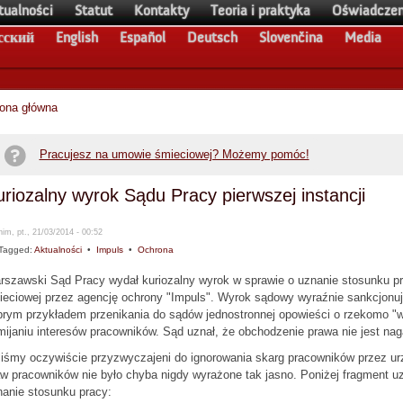
tualności
Statut
Kontakty
Teoria i praktyka
Oświadczen
сский
English
Español
Deutsch
Slovenčina
Media
rona główna
Pracujesz na umowie śmieciowej? Możemy pomóc!
riozalny wyrok Sądu Pracy pierwszej instancji
im, pt., 21/03/2014 - 00:52
Tagged:
Aktualności
•
Impuls
•
Ochrona
rszawski Sąd Pracy wydał kuriozalny wyrok w sprawie o uznanie stosunku p
ieciowej przez agencję ochrony "Impuls". Wyrok sądowy wyraźnie sankcjonuj
brym przykładem przenikania do sądów jednostronnej opowieści o rzekomo "w
ijaniu interesów pracowników. Sąd uznał, że obchodzenie prawa nie jest naga
iśmy oczywiście przyzwyczajeni do ignorowania skarg pracowników przez urz
w pracowników nie było chyba nigdy wyrażone tak jasno. Poniżej fragment 
nanie stosunku pracy: