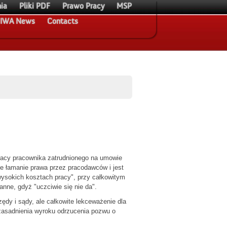
ia
Pliki PDF
Prawo Pracy
MSP
IWA News
Contacts
racy pracownika zatrudnionego na umowie
e łamanie prawa przez pracodawców i jest
ysokich kosztach pracy", przy całkowitym
nne, gdyż "uczciwie się nie da".
ędy i sądy, ale całkowite lekceważenie dla
uzasadnienia wyroku odrzucenia pozwu o