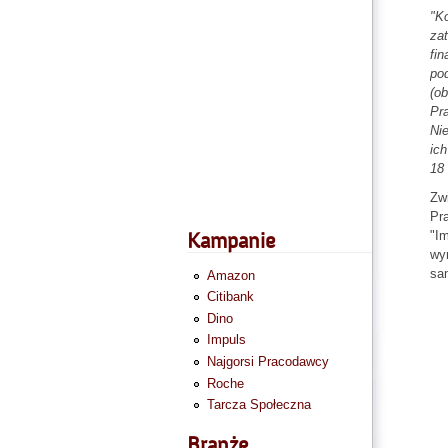
"Ko
zat
fin
po
(o
Pr
Ni
ich
18 
Zwi
Pra
"Im
Kampanie
wy
sa
Amazon
Citibank
Dino
Impuls
Najgorsi Pracodawcy
Roche
Tarcza Społeczna
Branże