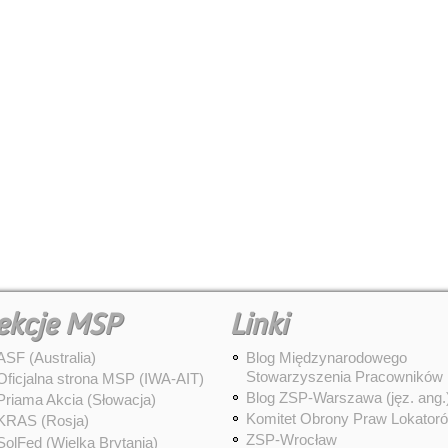
ekcje MSP
Linki
ASF (Australia)
Blog Międzynarodowego
Stowarzyszenia Pracowników
Oficjalna strona MSP (IWA-AIT)
Blog ZSP-Warszawa (jęz. ang.
Priama Akcia (Słowacja)
Komitet Obrony Praw Lokator
KRAS (Rosja)
ZSP-Wrocław
SolFed (Wielka Brytania)