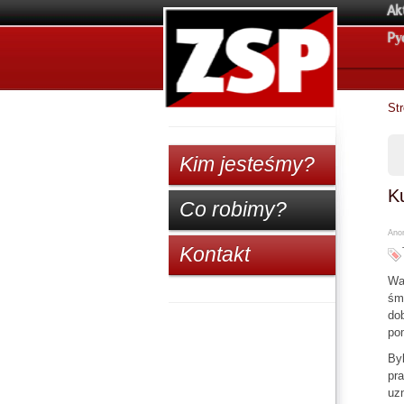
Ak
Pу
St
Kim jesteśmy?
Ku
Co robimy?
Anon
Kontakt
Wa
śm
do
pom
Byl
pra
uz