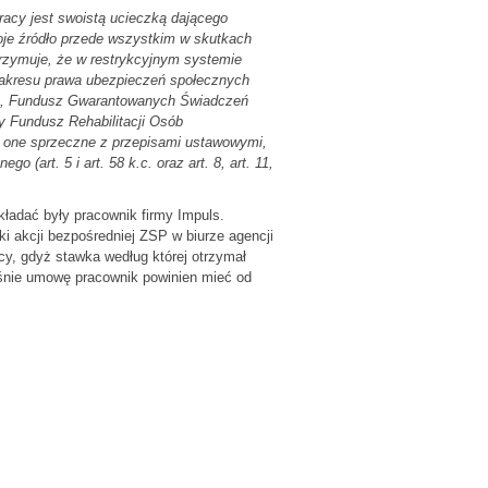
acy jest swoistą ucieczką dającego
oje źródło przede wszystkim w skutkach
trzymuje, że w restrykcyjnym systemie
zakresu prawa ubezpieczeń społecznych
ne, Fundusz Gwarantowanych Świadczeń
 Fundusz Rehabilitacji Osób
ą one sprzeczne z przepisami ustawowymi,
art. 5 i art. 58 k.c. oraz art. 8, art. 11,
kładać były pracownik firmy Impuls.
i akcji bezpośredniej ZSP w biurze agencji
cy, gdyż stawka według której otrzymał
aśnie umowę pracownik powinien mieć od