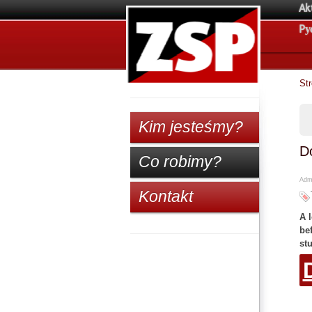
Ak
Pу
St
Kim jesteśmy?
D
Co robimy?
Admi
Kontakt
A l
be
st