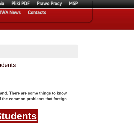
ia
Pliki PDF
Prawo Pracy
MSP
IWA News
Contacts
udents
Poland. There are some things to know
of the common problems that foreign
Students