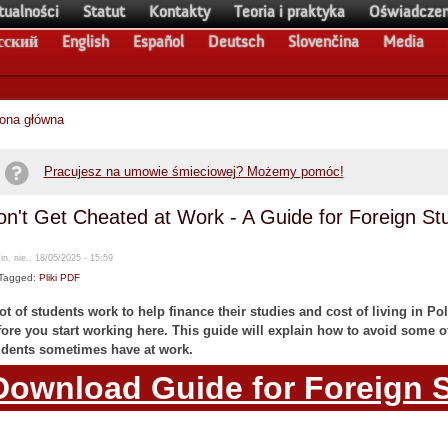
tualności
Statut
Kontakty
Teoria i praktyka
Oświadczen
сский
English
Español
Deutsch
Slovenčina
Media
rona główna
Pracujesz na umowie śmieciowej? Możemy pomóc!
on't Get Cheated at Work - A Guide for Foreign St
n, nie., 18/05/2025 - 15:59
Tagged:
Pliki PDF
ot of students work to help finance their studies and cost of living in 
fore you start working here. This guide will explain how to avoid some 
udents sometimes have at work.
Download Guide for Foreign 