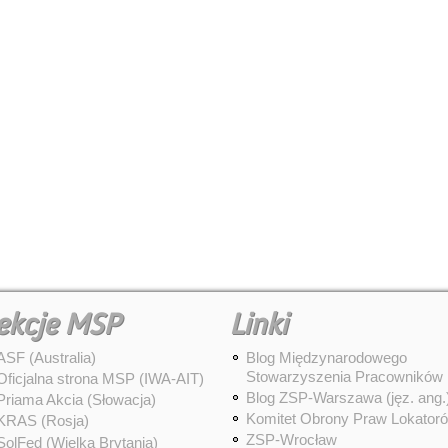
ekcje MSP
Linki
ASF (Australia)
Blog Międzynarodowego
Stowarzyszenia Pracowników
Oficjalna strona MSP (IWA-AIT)
Blog ZSP-Warszawa (jęz. ang.
Priama Akcia (Słowacja)
Komitet Obrony Praw Lokator
KRAS (Rosja)
ZSP-Wrocław
SolFed (Wielka Brytania)