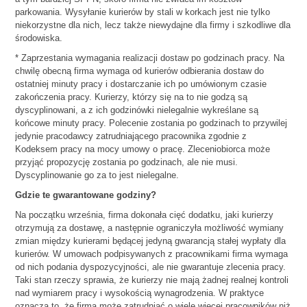
parkowania. Wysyłanie kurierów by stali w korkach jest nie tylko
niekorzystne dla nich, lecz także niewydajne dla firmy i szkodliwe dla
środowiska.
* Zaprzestania wymagania realizacji dostaw po godzinach pracy. Na
chwilę obecną firma wymaga od kurierów odbierania dostaw do
ostatniej minuty pracy i dostarczanie ich po umówionym czasie
zakończenia pracy. Kurierzy, którzy się na to nie godzą są
dyscyplinowani, a z ich godzinówki nielegalnie wykreślane są
końcowe minuty pracy. Polecenie zostania po godzinach to przywilej
jedynie pracodawcy zatrudniającego pracownika zgodnie z
Kodeksem pracy na mocy umowy o pracę. Zleceniobiorca może
przyjąć propozycję zostania po godzinach, ale nie musi.
Dyscyplinowanie go za to jest nielegalne.
Gdzie te gwarantowane godziny?
Na początku września, firma dokonała cięć dodatku, jaki kurierzy
otrzymują za dostawę, a następnie ograniczyła możliwość wymiany
zmian między kurierami będącej jedyną gwarancją stałej wypłaty dla
kurierów. W umowach podpisywanych z pracownikami firma wymaga
od nich podania dyspozycyjności, ale nie gwarantuje zlecenia pracy.
Taki stan rzeczy sprawia, że kurierzy nie mają żadnej realnej kontroli
nad wymiarem pracy i wysokością wynagrodzenia. W praktyce
oznacza to, że firma może zatrudniać o wiele więcej pracowników niż