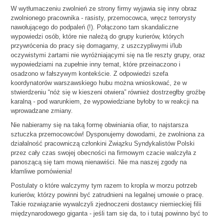
W wytłumaczeniu zwolnień ze strony firmy wyjawia się inny obraz
zwolnionego pracownika - rasisty, przemocowca, wręcz terrorysty
nawołującego do podpaleń (!). Połączono tam skandaliczne
wypowiedzi osób, które nie należą do grupy kurierów, których
przywrócenia do pracy się domagamy, z uszczypliwymi i/lub
oczywistymi żartami nie wyróżniającymi się na tle reszty grupy, oraz
wypowiedziami na zupełnie inny temat, które przeinaczono i
osadzono w fałszywym kontekście. Z odpowiedzi szefa
koordynatorów warszawskiego hubu można wnioskować, że w
stwierdzeniu “nóż się w kieszeni otwiera” również dostrzegłby groźbę
karalną - pod warunkiem, że wypowiedziane byłoby to w reakcji na
wprowadzane zmiany.
Nie nabieramy się na taką formę obwiniania ofiar, to najstarsza
sztuczka przemocowców! Dysponujemy dowodami, że zwolniona za
działalność pracowniczą członkini Związku Syndykalistów Polski
przez cały czas swojej obecności na firmowym czacie walczyła z
panoszącą się tam mową nienawiści. Nie ma naszej zgody na
kłamliwe pomówienia!
Postulaty o które walczymy tym razem to kropla w morzu potrzeb
kurierów, którzy powinni być zatrudnieni na legalnej umowie o pracę.
Takie rozwiązanie wywalczyli zjednoczeni dostawcy niemieckiej filii
międzynarodowego giganta - jeśli tam się da, to i tutaj powinno być to