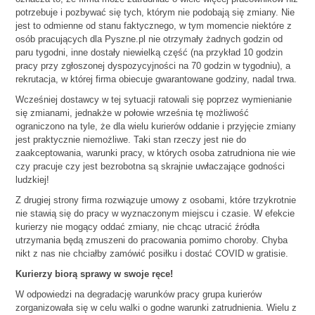
potrzebuje i pozbywać się tych, którym nie podobają się zmiany. Nie
jest to odmienne od stanu faktycznego, w tym momencie niektóre z
osób pracujących dla Pyszne.pl nie otrzymały żadnych godzin od
paru tygodni, inne dostały niewielką część (na przykład 10 godzin
pracy przy zgłoszonej dyspozycyjności na 70 godzin w tygodniu), a
rekrutacja, w której firma obiecuje gwarantowane godziny, nadal trwa.
Wcześniej dostawcy w tej sytuacji ratowali się poprzez wymienianie
się zmianami, jednakże w połowie września tę możliwość
ograniczono na tyle, że dla wielu kurierów oddanie i przyjęcie zmiany
jest praktycznie niemożliwe. Taki stan rzeczy jest nie do
zaakceptowania, warunki pracy, w których osoba zatrudniona nie wie
czy pracuje czy jest bezrobotna są skrajnie uwłaczające godności
ludzkiej!
Z drugiej strony firma rozwiązuje umowy z osobami, które trzykrotnie
nie stawią się do pracy w wyznaczonym miejscu i czasie. W efekcie
kurierzy nie mogący oddać zmiany, nie chcąc utracić źródła
utrzymania będą zmuszeni do pracowania pomimo choroby. Chyba
nikt z nas nie chciałby zamówić posiłku i dostać COVID w gratisie.
Kurierzy biorą sprawy w swoje ręce!
W odpowiedzi na degradację warunków pracy grupa kurierów
zorganizowała się w celu walki o godne warunki zatrudnienia. Wielu z