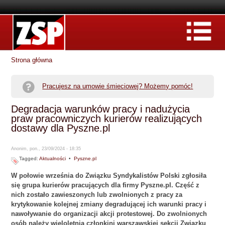
Strona główna
Pracujesz na umowie śmieciowej? Możemy pomóc!
Degradacja warunków pracy i nadużycia
praw pracowniczych kurierów realizujących
dostawy dla Pyszne.pl
Anonim, pon., 23/09/2024 - 18:35
Tagged:
Aktualności
•
Pyszne.pl
W połowie września do Związku Syndykalistów Polski zgłosiła
się grupa kurierów pracujących dla firmy Pyszne.pl. Część z
nich zostało zawieszonych lub zwolnionych z pracy za
krytykowanie kolejnej zmiany degradującej ich warunki pracy i
nawoływanie do organizacji akcji protestowej. Do zwolnionych
osób należy wieloletnia członkini warszawskiej sekcji Związku