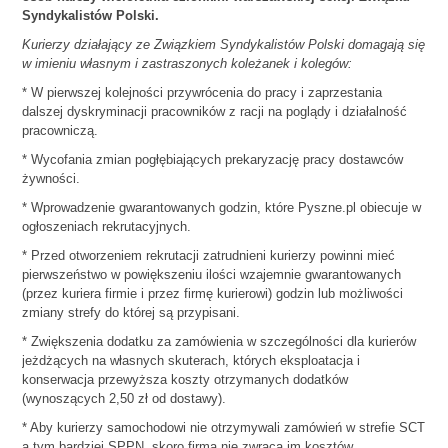
Syndykalistów Polski.
Kurierzy działający ze Związkiem Syndykalistów Polski domagają się
w imieniu własnym i zastraszonych koleżanek i kolegów:
* W pierwszej kolejności przywrócenia do pracy i zaprzestania
dalszej dyskryminacji pracowników z racji na poglądy i działalność
pracowniczą.
* Wycofania zmian pogłębiających prekaryzację pracy dostawców
żywności.
* Wprowadzenie gwarantowanych godzin, które Pyszne.pl obiecuje w
ogłoszeniach rekrutacyjnych.
* Przed otworzeniem rekrutacji zatrudnieni kurierzy powinni mieć
pierwszeństwo w powiększeniu ilości wzajemnie gwarantowanych
(przez kuriera firmie i przez firmę kurierowi) godzin lub możliwości
zmiany strefy do której są przypisani.
* Zwiększenia dodatku za zamówienia w szczególności dla kurierów
jeżdżących na własnych skuterach, których eksploatacja i
konserwacja przewyższa koszty otrzymanych dodatków
(wynoszących 2,50 zł od dostawy).
* Aby kurierzy samochodowi nie otrzymywali zamówień w strefie SCT
a tym bardziej SPPN, skoro firma nie zwraca im kosztów