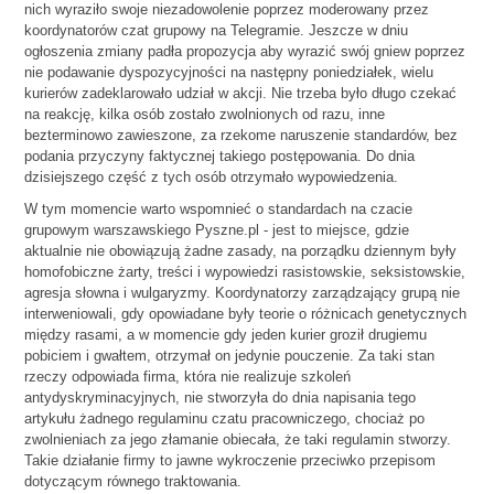
nich wyraziło swoje niezadowolenie poprzez moderowany przez
koordynatorów czat grupowy na Telegramie. Jeszcze w dniu
ogłoszenia zmiany padła propozycja aby wyrazić swój gniew poprzez
nie podawanie dyspozycyjności na następny poniedziałek, wielu
kurierów zadeklarowało udział w akcji. Nie trzeba było długo czekać
na reakcję, kilka osób zostało zwolnionych od razu, inne
bezterminowo zawieszone, za rzekome naruszenie standardów, bez
podania przyczyny faktycznej takiego postępowania. Do dnia
dzisiejszego część z tych osób otrzymało wypowiedzenia.
W tym momencie warto wspomnieć o standardach na czacie
grupowym warszawskiego Pyszne.pl - jest to miejsce, gdzie
aktualnie nie obowiązują żadne zasady, na porządku dziennym były
homofobiczne żarty, treści i wypowiedzi rasistowskie, seksistowskie,
agresja słowna i wulgaryzmy. Koordynatorzy zarządzający grupą nie
interweniowali, gdy opowiadane były teorie o różnicach genetycznych
między rasami, a w momencie gdy jeden kurier groził drugiemu
pobiciem i gwałtem, otrzymał on jedynie pouczenie. Za taki stan
rzeczy odpowiada firma, która nie realizuje szkoleń
antydyskryminacyjnych, nie stworzyła do dnia napisania tego
artykułu żadnego regulaminu czatu pracowniczego, chociaż po
zwolnieniach za jego złamanie obiecała, że taki regulamin stworzy.
Takie działanie firmy to jawne wykroczenie przeciwko przepisom
dotyczącym równego traktowania.