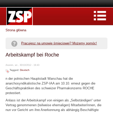
Strona główna
Pracujesz na umowie śmieciowej? Możemy pomóc!
Arbeitskampf bei Roche
Anonim, wt., 30/10/2012 - 19:43
Tagged:
Deutsch
n der polnischen Hauptstadt Warschau hat die
anarchosyndikalistische ZSP-IAA am 10.10. erneut gegen die
Geschäftspraktiken des schweizer Pharmakonzerns ROCHE
protestiert.
Anlass ist der Arbeitskampf von einigen als „Selbständigen“ unter
Vertrag genommenen (teilweise ehemaligen) Mitarbeiter/innen, die
nun vor Gericht um ihre Anerkennung als abhängig Beschäftigte