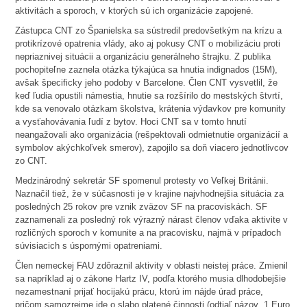
aktivitách a sporoch, v ktorých sú ich organizácie zapojené.
Zástupca CNT zo Španielska sa sústredil predovšetkým na krízu a
protikrízové opatrenia vlády, ako aj pokusy CNT o mobilizáciu proti
nepriaznivej situácii a organizáciu generálneho štrajku. Z publika
pochopiteľne zaznela otázka týkajúca sa hnutia indignados (15M),
avšak špecificky jeho podoby v Barcelone. Člen CNT vysvetlil, že
keď ľudia opustili námestia, hnutie sa rozšírilo do mestských štvrtí,
kde sa venovalo otázkam školstva, krátenia výdavkov pre komunity
a vysťahovávania ľudí z bytov. Hoci CNT sa v tomto hnutí
neangažovali ako organizácia (rešpektovali odmietnutie organizácií a
symbolov akýchkoľvek smerov), zapojilo sa doň viacero jednotlivcov
zo CNT.
Medzinárodný sekretár SF spomenul protesty vo Veľkej Británii.
Naznačil tiež, že v súčasnosti je v krajine najvhodnejšia situácia za
posledných 25 rokov pre vznik zväzov SF na pracoviskách. SF
zaznamenali za posledný rok výrazný nárast členov vďaka aktivite v
rozličných sporoch v komunite a na pracovisku, najmä v prípadoch
súvisiacich s úspornými opatreniami.
Člen nemeckej FAU zdôraznil aktivity v oblasti neistej práce. Zmienil
sa napríklad aj o zákone Hartz IV, podľa ktorého musia dlhodobejšie
nezamestnaní prijať hocijakú prácu, ktorú im nájde úrad práce,
pričom samozrejme ide o slabo platené činnosti (odtiaľ názov „1 Euro