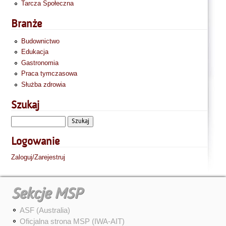
Tarcza Społeczna
Branże
Budownictwo
Edukacja
Gastronomia
Praca tymczasowa
Służba zdrowia
Szukaj
Logowanie
Zaloguj/Zarejestruj
Sekcje MSP
ASF (Australia)
Oficjalna strona MSP (IWA-AIT)