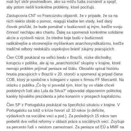
mali byť skôr prostriedkom, ako sa môžu ľudia zoznámiť a spojiť,
aby potom riešili konkrétne problémy, ktoré pociťujú.
Zástupcovia CNT vo Francúzsku objasnili, že v prípade, že sa na
nich niekto obráti o pomoc, reagujú kladne len vtedy, keď daný
človek prisľúbi, že bude pomáhať v budúcnosti aj iným, keďže svoju
činnosť nechápu ako charitu. Ďalej sa spomenuli konkrétne solidárne
akcie a vyslovili názor, že triedne boje budú v budúcnosti
radikálnejšie a otvorenejšie myšlienkam anarchosyndikalizmu, keďže
tradičné odbory nedokážu uspokojivo brániť záujmy pracujúcich.
Člen COB poukázal na veľkú biedu v Brazílii, nízke dôchodky,
korupciu v politike, ale aj na „anarchistické“ skupiny v krajine, ktoré
nemajú problém prijímať peniaze od štátu. Obsiahlo opísal históriu
hnutia pracujúcich v Brazílii v 20. storočí a spomenul aj prípad člena
COB, ktorý je spoločne s kolegami v spore s firmou FF Mercantil. Na
otázku z publika „Čo by si povedal tým, ktorí by vo vláde chceli
podobných ľudí ako Lula da Silva?“ odpovedal objasnením politickej
kariéry bývalého prezidenta a jeho konaním v prospech kapitalizmu.
Člen SP z Portugalska poukázal na špecifickú situáciu v krajine. V
Portugalsku sa totiž o kríze hovorí už 10 rokov (o deficite,
výdavkoch na sociálne veci a pod.). Za posledných 15 rokov tam
prebehli dve veľké reformy v oblasti práce a sociálnych vecí. Zvyšuje
sa percento ľudí v neistom zamestnaní. Za peniaze od EÚ a MMF na