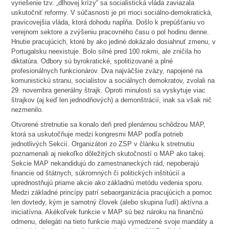
vyriešenie tzv. „dlhovej krízy“ sa socialistická vláda zaviazala
uskutočniť reformy. V súčasnosti je pri moci sociálno-demokratická,
pravicovejšia vláda, ktorá dohodu napĺňa. Došlo k prepúšťaniu vo
verejnom sektore a zvýšeniu pracovného času o pol hodinu denne.
Hnutie pracujúcich, ktoré by ako jediné dokázalo dosiahnuť zmenu, v
Portugalsku neexistuje. Bolo silné pred 100 rokmi, ale zničila ho
diktatúra. Odbory sú byrokratické, spolitizované a plné
profesionálnych funkcionárov. Dva najväčšie zväzy, napojené na
komunistickú stranu, socialistov a sociálnych demokratov, zvolali na
29. novembra generálny štrajk. Oproti minulosti sa vyskytuje viac
štrajkov (aj keď len jednodňových) a demonštrácií, inak sa však nič
nezmenilo.
Otvorené stretnutie sa konalo deň pred plenárnou schôdzou MAP,
ktorá sa uskutočňuje medzi kongresmi MAP podľa potrieb
jednotlivých Sekcií. Organizátori zo ZSP v článku k stretnutiu
poznamenali aj niekoľko dôležitých skutočností o MAP ako takej.
Sekcie MAP nekandidujú do zamestnaneckých rád, nepoberajú
financie od štátnych, súkromných či politických inštitúcií a
uprednostňujú priame akcie ako základnú metódu vedenia sporu.
Medzi základné princípy patrí sebaorganizácia pracujúcich a pomoc
len dovtedy, kým je samotný človek (alebo skupina ľudí) aktívna a
iniciatívna. Akékoľvek funkcie v MAP sú bez nároku na finančnú
odmenu, delegáti na tieto funkcie majú vymedzené svoje mandáty a