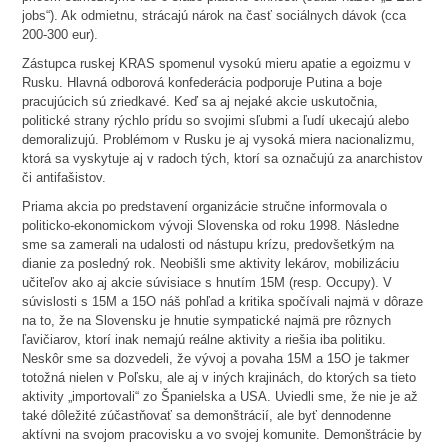
jobs“). Ak odmietnu, strácajú nárok na časť sociálnych dávok (cca
200-300 eur).
Zástupca ruskej KRAS spomenul vysokú mieru apatie a egoizmu v
Rusku. Hlavná odborová konfederácia podporuje Putina a boje
pracujúcich sú zriedkavé. Keď sa aj nejaké akcie uskutočnia,
politické strany rýchlo prídu so svojimi sľubmi a ľudí ukecajú alebo
demoralizujú. Problémom v Rusku je aj vysoká miera nacionalizmu,
ktorá sa vyskytuje aj v radoch tých, ktorí sa označujú za anarchistov
či antifašistov.
Priama akcia po predstavení organizácie stručne informovala o
politicko-ekonomickom vývoji Slovenska od roku 1998. Následne
sme sa zamerali na udalosti od nástupu krízu, predovšetkým na
dianie za posledný rok. Neobišli sme aktivity lekárov, mobilizáciu
učiteľov ako aj akcie súvisiace s hnutím 15M (resp. Occupy). V
súvislosti s 15M a 15O náš pohľad a kritika spočívali najmä v dôraze
na to, že na Slovensku je hnutie sympatické najmä pre rôznych
ľavičiarov, ktorí inak nemajú reálne aktivity a riešia iba politiku.
Neskôr sme sa dozvedeli, že vývoj a povaha 15M a 15O je takmer
totožná nielen v Poľsku, ale aj v iných krajinách, do ktorých sa tieto
aktivity „importovali“ zo Španielska a USA. Uviedli sme, že nie je až
také dôležité zúčastňovať sa demonštrácií, ale byť dennodenne
aktívni na svojom pracovisku a vo svojej komunite. Demonštrácie by