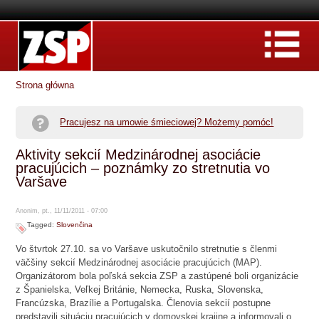
Strona główna
Pracujesz na umowie śmieciowej? Możemy pomóc!
Aktivity sekcií Medzinárodnej asociácie
pracujúcich – poznámky zo stretnutia vo
Varšave
Anonim, pt., 11/11/2011 - 07:00
Tagged:
Slovenčina
Vo štvrtok 27.10. sa vo Varšave uskutočnilo stretnutie s členmi
väčšiny sekcií Medzinárodnej asociácie pracujúcich (MAP).
Organizátorom bola poľská sekcia ZSP a zastúpené boli organizácie
z Španielska, Veľkej Británie, Nemecka, Ruska, Slovenska,
Francúzska, Brazílie a Portugalska. Členovia sekcií postupne
predstavili situáciu pracujúcich v domovskej krajine a informovali o